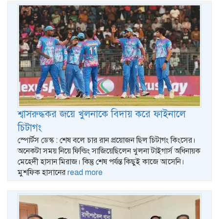
শ্বাসরুদ্ধকর জয়ে খুলনাকে বিদায় করে ফাইনালে
চিটাগং
স্পোর্টস ডেস্ক : শেষ বলে চার রান প্রয়োজন ছিল চিটাগং কিংসের।
অনেকটা সময় নিয়ে ফিল্ডিং সাজিয়েছিলেন খুলনা টাইগার্স অধিনায়ক
মেহেদী হাসান মিরাজ। কিন্তু শেষ পর্যন্ত কিছুই কাজে আসেনি।
মুশফিক হাসানের
read more