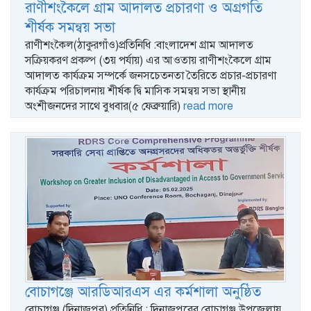
রাণীশংকৈলে গ্রাম আদালত প্রচারণা ও অগ্রগতি
শীর্ষক সমন্বয় সভা
রাণীশংকৈল(ঠাকুরগাঁও)প্রতিনিধি :বাংলাদেশ গ্রাম আদালত
সক্রিয়করণ প্রকল্প (৩য় পর্যায়) এর আওতায় রাণীশংকৈলে গ্রাম
আদালত কার্যক্রম সম্পর্কে জনসচেতনতা তৈরিতে প্রচার-প্রচারণা
কার্যক্রম পরিচালনায় শীর্ষক দ্বি মাসিক সমন্বয় সভা স্থানীয়
অংশীজনদের সাথে বুধবার(৫ ফেব্রুয়ারি)
read more
বোচাগঞ্জে আরডিআরএস এর কর্মশালা অনুষ্ঠিত
বোচাগঞ্জ (দিনাজপুর) প্রতিনিধি : দিনাজপুরের বোচাগঞ্জ উপজেলায়