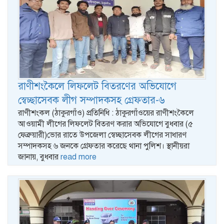
রাণীশংকৈলে লিফলেট বিতরণের অভিযোগে
স্বেচ্ছাসেবক লীগ সম্পাদকসহ গ্রেফতার-৬
রাণীশংকল (ঠাকুরগাঁও) প্রতিনিধি : ঠাকুরগাঁওয়ের রাণীশংকৈলে
আওয়ামী লীগের লিফলেট বিতরণ করার অভিযোগে বুধবার (৫
ফেব্রুয়ারী)ভোর রাতে উপজেলা স্বেচ্ছাসেবক লীগের সাধারণ
সম্পাদকসহ ৬ জনকে গ্রেফতার করেছে থানা পুলিশ। স্থানীয়রা
জানায়, বুধবার
read more