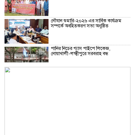
নৌযান শুমারি-২০২৬ এর সার্বিক কার্যক্রম
সম্পর্কে অবহিতকরণ সভা অনুষ্ঠিত
পানির নিচের গ্যাস পাইপে লিকেজ,
নোয়াখালী-লক্ষ্মীপুরে সরবরাহ বন্ধ
আসন্ন নির্বাচন সামনে রেখে গাজা ইস্যুতে সুর
পাল্টালেন নেতানিয়াহু
বাংলাদেশে আসার সিদ্ধান্ত সরকারের কোর্টে
দিল বিসিসিআই
আশুলিয়ায় জাতীয়তাবাদী মোটর চালক দলের