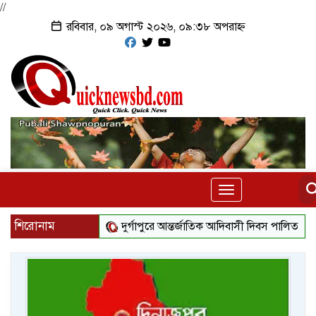
//
রবিবার, ০৯ অগাস্ট ২০২৬, ০৯:৩৮ অপরাহ্ন
Toggle
navigation
শিরোনাম
দুর্গাপুরে আন্তর্জাতিক আদিবাসী দিবস পালিত
নৌযান শুম