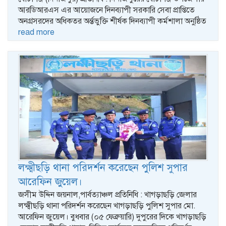
আরডিআরএস এর আয়োজনে দিনব্যাপী সরকারি সেবা প্রাপ্তিতে
অনগ্রসরদের অধিকতর অর্ন্তভুক্তি শীর্ষক দিনব্যাপী কর্মশালা অনুষ্ঠিত
read more
লক্ষ্মীছড়ি থানা পরিদর্শন করেছেন পুলিশ সুপার
আরেফিন জুয়েল।
জসীম উদ্দিন জয়নাল,পার্বত্যাঞ্চল প্রতিনিধি : খাগড়াছড়ি জেলার
লক্ষ্মীছড়ি থানা পরিদর্শন করেছেন খাগড়াছড়ি পুলিশ সুপার মো.
আরেফিন জুয়েল। বুধবার (০৫ ফেব্রুয়ারি) দুপুরের দিকে খাগড়াছড়ি