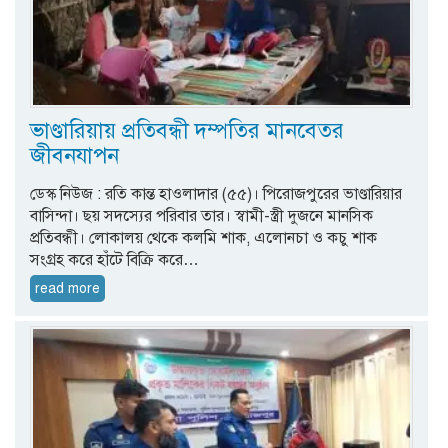
ভাণ্ডারিয়ায় প্রতিবন্ধী দম্পতির মানবেতর
জীবনযাপন
ডেস্ক নিউজ : রতি কান্ত হাওলাদার (৫৫)। পিরোজপুরের ভাণ্ডারিয়ার
বাসিন্দা। ছয় সদস্যের পরিবার তার। স্বামী-স্ত্রী দুজনে মানসিক
প্রতিবন্ধী। লোকালয় থেকে কলমি শাক, এলোনচা ও কচু শাক
সংগ্রহ করে হাঁটে বিক্রি করে…
read more