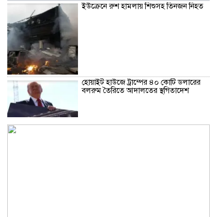
ইউক্রেনে রুশ হামলায় শিশুসহ তিনজন নিহত
হোয়াইট হাউজে ট্রাম্পের ৪০ কোটি ডলারের
বলরুম তৈরিতে আদালতের স্থগিতাদেশ
হরমুজে নৌজোট গড়ার মার্কিন উদ্যোগে
ইউরোপের অনাগ্রহ