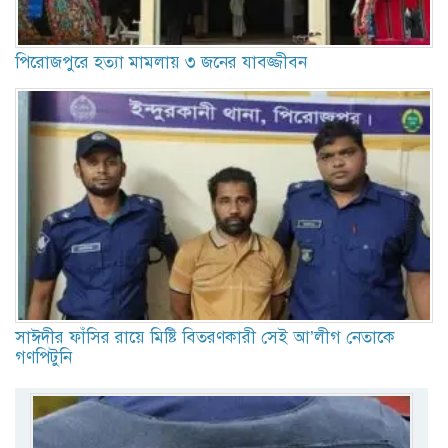
পিরোজপুরে হত্যা মামলায় ৩ জনের যাবজ্জীবন
সাঈদীর ফাঁসির রায়ে মিষ্টি বিতরণকারী সেই আ’লীগ নেতাকে
গণপিটুনি