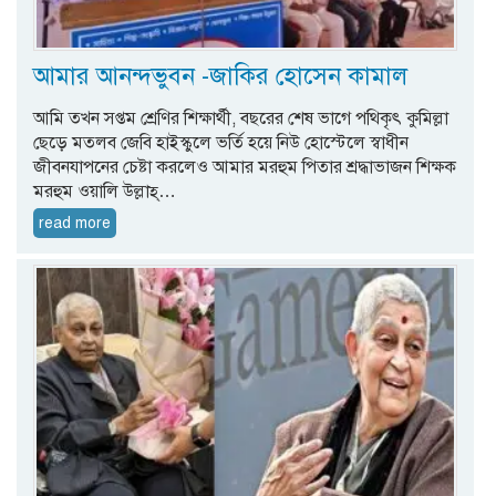
আমার আনন্দভুবন -জাকির হোসেন কামাল
আমি তখন সপ্তম শ্রেণির শিক্ষার্থী, বছরের শেষ ভাগে পথিকৃৎ কুমিল্লা
ছেড়ে মতলব জেবি হাইস্কুলে ভর্তি হয়ে নিউ হোস্টেলে স্বাধীন
জীবনযাপনের চেষ্টা করলেও আমার মরহুম পিতার শ্রদ্ধাভাজন শিক্ষক
মরহুম ওয়ালি উল্লাহ্…
read more