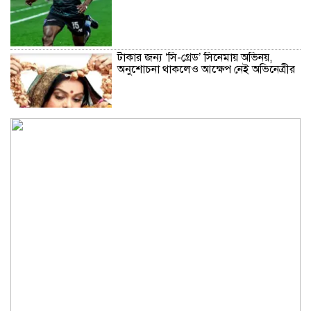
টাকার জন্য ‌‘সি-গ্রেড’ সিনেমায় অভিনয়,
অনুশোচনা থাকলেও আক্ষেপ নেই অভিনেত্রীর
৪৩ শিক্ষার্থী নিখোঁজের এক দশক পর সাবেক
গভর্নর গ্রেফতার, উঠছে গোপন নথি ধ্বংসের
অভিযোগ
থাইল্যান্ডে স্কুলে ছাত্রের এলোপাতাড়ি
গুলিতে শিক্ষক নিহত, বন্দুকধারীর আত্মহত্যা