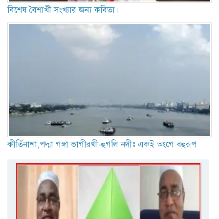
বিশেষ বৈশাখী সংখ্যার জন্য কবিতা।
কীর্তিনাশা,পদ্মা গঙ্গা ভাগীরথী-হুগলি নদীঃ একই অংগে বহুরূপ