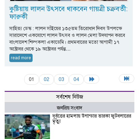
কুষ্টিয়ায় লালন উৎসবে থাকবেন গায়ত্রী চক্রবর্তী:
ফারুকী
সাহিত্য ডেস্ক : লালন সাঁইয়ের ১৩৫তম তিরোধান দিবস উপলক্ষে
সারাদেশে একযোগে লালন উৎসব ও লালন মেলা উদযাপন করবে
বাংলাদেশ শিল্পকলা একাডেমি। প্রথমবারের মতো আগামী ১৭
অক্টোবর থেকে ১৯ অক্টোবর পর্যন্ত…
read more
01
02
03
04
সর্বশেষ নিউজ
জনপ্রিয় সংবাদ
দুর্বৃত্তের হামলায় উগান্ডার তারকা ফুটবলারের
মৃত্যু