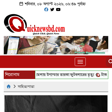
শনিবার, ০৮ অগাস্ট ২০২৬, ০৬:৩৯ পূর্বাহ্ন
Toggle
navigation
শিরোনাম
দুর্বৃত্তের হামলায় উগান্ডার তারকা ফুটবলারের মৃত্যু
টাকার জন্য ‌‘স
সাহিত্যপাতা