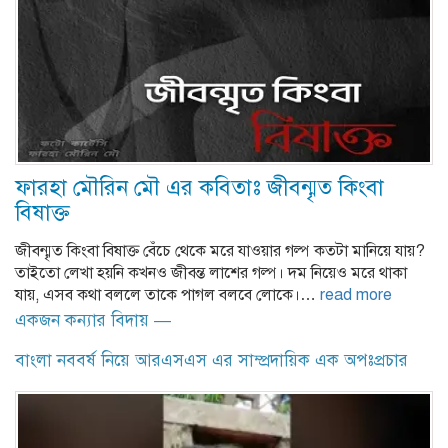
ফারহা মৌরিন মৌ এর কবিতাঃ জীবন্মৃত কিংবা
বিষাক্ত
জীবন্মৃত কিংবা বিষাক্ত বেঁচে থেকে মরে যাওয়ার গল্প কতটা মানিয়ে যায়?
তাইতো লেখা হয়নি কখনও জীবন্ত লাশের গল্প। দম নিয়েও মরে থাকা
যায়, এসব কথা বললে তাকে পাগল বলবে লোকে।…
read more
একজন কন্যার বিদায় —
বাংলা নববর্ষ নিয়ে আরএসএস এর সাম্প্রদায়িক এক অপঃপ্রচার