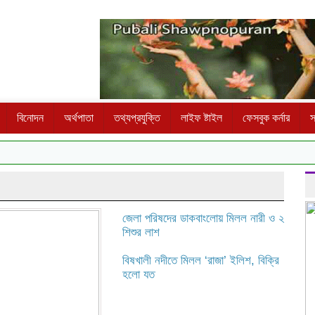
বিনোদন
অর্থপাতা
তথ্যপ্রযুক্তি
লাইফ ষ্টাইল
ফেসবুক কর্নার
স
জেলা পরিষদের ডাকবাংলোয় মিলল নারী ও ২
শিশুর লাশ
বিষখালী নদীতে মিলল ‘রাজা’ ইলিশ, বিক্রি
হলো যত