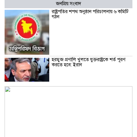
জনপ্রিয় সংবাদ
রাষ্ট্রপতির শপথ অনুষ্ঠান পরিচালনায় ৬ কমিটি
গঠন
হরমুজ প্রণালি খুলতে যুক্তরাষ্ট্রকে শর্ত পূরণ
করতে হবে: ইরান
সৌদিতে সোফা কারখানায় অগ্নিকাণ্ডে নিহত ১৬
জনই বাংলাদেশি