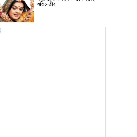
অভিনেত্রীর
৪৩ শিক্ষার্থী নিখোঁজের এক দশক পর
সাবেক গভর্নর গ্রেফতার, উঠছে গোপন
নথি ধ্বংসের অভিযোগ
থাইল্যান্ডে স্কুলে ছাত্রের এলোপাতাড়ি
গুলিতে শিক্ষক নিহত, বন্দুকধারীর
আত্মহত্যা
ইলিয়াস কাঞ্চনের জন্য দোয়া চাইলেন
রোজিনা