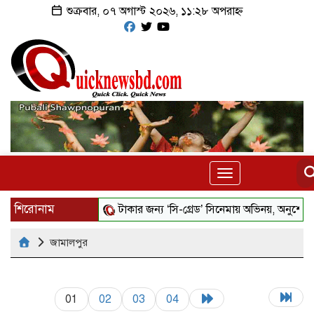
শুক্রবার, ০৭ অগাস্ট ২০২৬, ১১:২৮ অপরাহ্ন
Toggle
navigation
শিরোনাম
টাকার জন্য ‌‘সি-গ্রেড’ সিনেমায় অভিনয়, অনুশোচন
জামালপুর
01
02
03
04