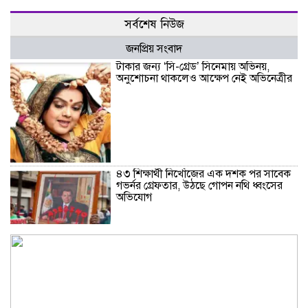
সর্বশেষ নিউজ
জনপ্রিয় সংবাদ
টাকার জন্য ‌‘সি-গ্রেড’ সিনেমায় অভিনয়,
অনুশোচনা থাকলেও আক্ষেপ নেই অভিনেত্রীর
৪৩ শিক্ষার্থী নিখোঁজের এক দশক পর সাবেক
গভর্নর গ্রেফতার, উঠছে গোপন নথি ধ্বংসের
অভিযোগ
থাইল্যান্ডে স্কুলে ছাত্রের এলোপাতাড়ি
গুলিতে শিক্ষক নিহত, বন্দুকধারীর আত্মহত্যা