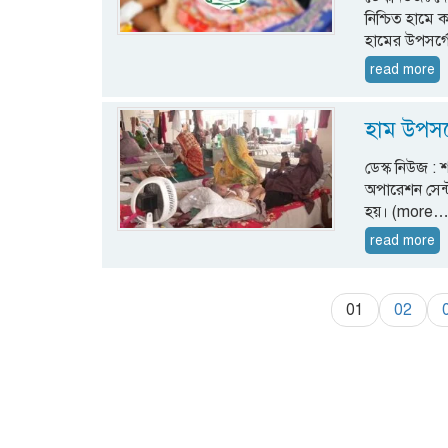
নিশ্চিত হামে 
হামের উপসর্
read more
হাম উপসর্
ডেস্ক নিউজ : 
অপারেশন সেন্
হয়। (more…
read more
01
02