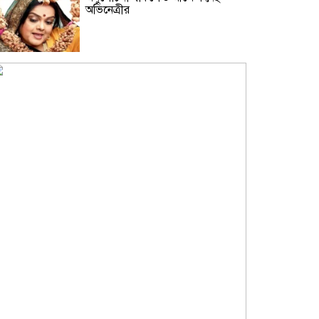
অভিনেত্রীর
৪৩ শিক্ষার্থী নিখোঁজের এক দশক পর
সাবেক গভর্নর গ্রেফতার, উঠছে গোপন
নথি ধ্বংসের অভিযোগ
থাইল্যান্ডে স্কুলে ছাত্রের এলোপাতাড়ি
গুলিতে শিক্ষক নিহত, বন্দুকধারীর
আত্মহত্যা
ইলিয়াস কাঞ্চনের জন্য দোয়া চাইলেন
রোজিনা