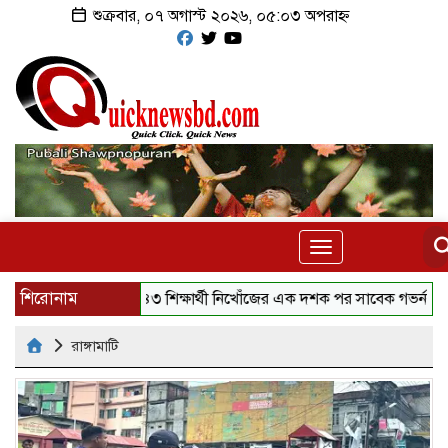
শুক্রবার, ০৭ অগাস্ট ২০২৬, ০৫:০৩ অপরাহ্ন
Toggle
navigation
শিরোনাম
৪৩ শিক্ষার্থী নিখোঁজের এক দশক পর সাবেক গভর্নর গ্রেফতা
রাঙ্গামাটি