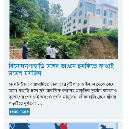
বিনোদনপাহাড়ি ঢলের ভাঙনে হুমকিতে কাপ্তাই
মডেল মসজিদ
ডেস্ক নিউজ : রাঙামাটিতে টানা ভারি বৃষ্টিপাত ও উজান থেকে নেমে
আসা পাহাড়ি ঢলে সৃষ্ট আকস্মিক বন্যাসহ প্রাকৃতিক দুর্যোগ কমলেও
দুর্ভোগের শেষ নেই অসংখ্য দুর্গত মানুষের। জীবনবাজি রেখে বাঁচার
লড়াইয়ে দুর্গতরা।…
read more