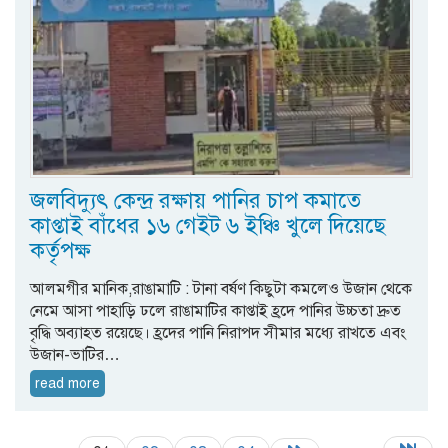
জলবিদ্যুৎ কেন্দ্র রক্ষায় পানির চাপ কমাতে
কাপ্তাই বাঁধের ১৬ গেইট ৬ ইঞ্চি খুলে দিয়েছে
কর্তৃপক্ষ
আলমগীর মানিক,রাঙামাটি : টানা বর্ষণ কিছুটা কমলেও উজান থেকে
নেমে আসা পাহাড়ি ঢলে রাঙামাটির কাপ্তাই হ্রদে পানির উচ্চতা দ্রুত
বৃদ্ধি অব্যাহত রয়েছে। হ্রদের পানি নিরাপদ সীমার মধ্যে রাখতে এবং
উজান-ভাটির…
read more