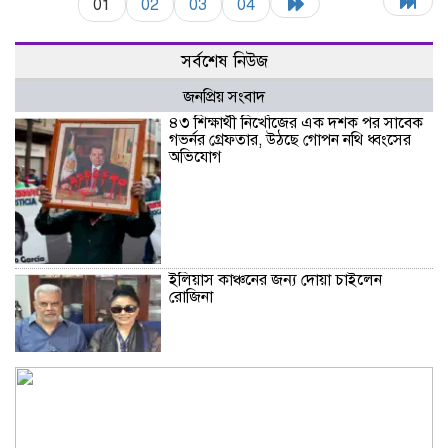
01
02
03
04
সর্বশেষ নিউজ
জনপ্রিয় সংবাদ
৪৩ শিক্ষার্থী নিখোঁজের এক দশক পর সাবেক
গভর্নর গ্রেফতার, উঠছে গোপন নথি ধ্বংসের
অভিযোগ
ইলিয়াস কাঞ্চনের জন্য দোয়া চাইলেন
রোজিনা
দাম বাড়ার পর দেশের বাজারে স্বর্ণের ভরি