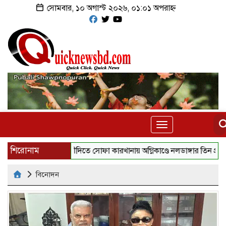
সোমবার, ১০ অগাস্ট ২০২৬, ০১:০১ অপরাহ্ন
Toggle
navigation
শিরোনাম
সৌদিতে সোফা কারখানায় অগ্নিকাণ্ডে নলডাঙ্গার তিন প্রবাসী নিহত
বিনোদন