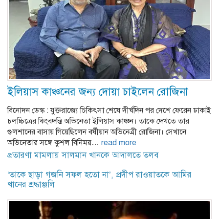
ইলিয়াস কাঞ্চনের জন্য দোয়া চাইলেন রোজিনা
বিনোদন ডেস্ক : যুক্তরাজ্যে চিকিৎসা শেষে দীর্ঘদিন পর দেশে ফেরেন ঢাকাই
চলচ্চিত্রের কিংবদন্তি অভিনেতা ইলিয়াস কাঞ্চন। তাকে দেখতে তার
গুলশানের বাসায় গিয়েছিলেন বর্ষীয়ান অভিনেত্রী রোজিনা। সেখানে
অভিনেতার সঙ্গে কুশল বিনিময়…
read more
প্রতারণা মামলায় সালমান খানকে আদালতে তলব
‘তাকে ছাড়া গজনি সফল হতো না’, প্রদীপ রাওয়াতকে আমির
খানের শ্রদ্ধাঞ্জলি