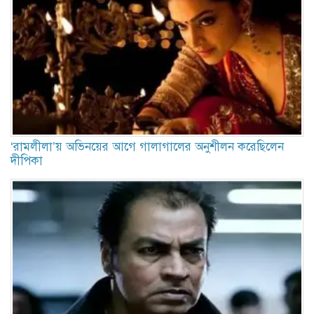
‘রামলীলা’য় অভিনয়ের আগে গালাগালের অনুশীলন করেছিলেন
দীপিকা