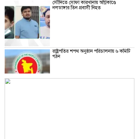
সৌদিতে সোফা কারখানায় অগ্নিকাণ্ডে
নলডাঙ্গার তিন প্রবাসী নিহত
রাষ্ট্রপতির শপথ অনুষ্ঠান পরিচালনায় ৬ কমিটি
গঠন
হরমুজ প্রণালি খুলতে যুক্তরাষ্ট্রকে শর্ত পূরণ
করতে হবে: ইরান