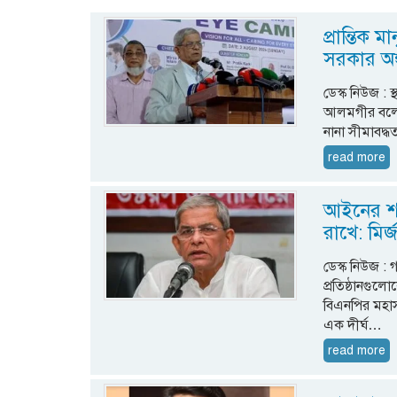
প্রান্তিক
সরকার অঙ্
ডেস্ক নিউজ : স
আলমগীর বলেছে
নানা সীমাবদ্
read more
আইনের শাস
রাখে: মির
ডেস্ক নিউজ : গ
প্রতিষ্ঠানগুল
বিএনপির মহা
এক দীর্ঘ…
read more