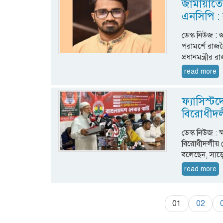
জামায়াতে
এনসিপি :
ডেস্ক নিউজ :
পরামর্শে রা
প্রধানমন্ত্র
read more
ফ্যাসিস্ট
বিরোধীদল
ডেস্ক নিউজ :
বিরোধীদলীয় 
বলেছেন, সাড়
read more
01
02