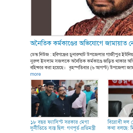
অনৈতিক কর্মকাণ্ডের অভিযোগে জামায়াত নে
ডেস্ক নিউজ : হবিগঞ্জের চুনারুঘাট উপজেলার গাজীপুর ইউন
নুরুল ইসলাম সজলকে অনৈতিক কর্মকাণ্ডে জড়িত থাকার অ
বহিষ্কার করা হয়েছে। বৃহস্পতিবার (৬ আগস্ট) উপজেলা
more
১৮ বছর ফ্যাসিস্ট সরকার মেগা
বিরোধী দল শ
দুর্নীতিতে ব্যস্ত ছিল: গণপূর্ত প্রতিমন্ত্রী
কথা বলছে: ম