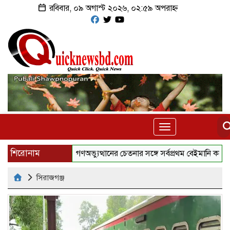
রবিবার, ০৯ অগাস্ট ২০২৬, ০২:৫৯ অপরাহ্ন
Toggle
navigation
শিরোনাম
গণঅভ্যুত্থানের চেতনার সঙ্গে সর্বপ্রথম বেইমানি করেছেন জা
সিরাজগঞ্জ