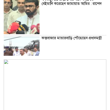
বেইমানি করেছেন জামায়াত আমির : রাশেদ
কক্সবাজার মাতারবাড়ি পৌঁছেছেন প্রধানমন্ত্রী
ভবিষ্যতেও মানুষের পাশে দাঁড়াবে ড্যাব:
জুবাইদা রহমান