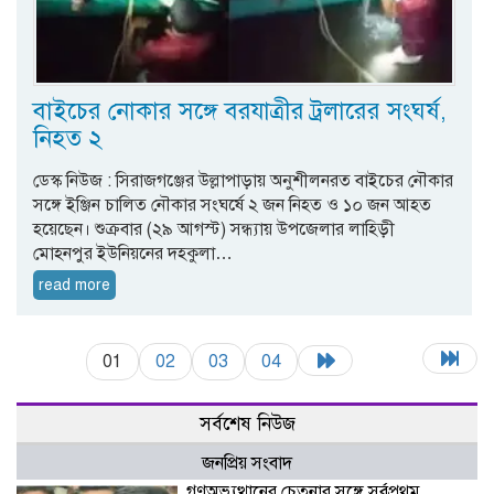
বাইচের নোকার সঙ্গে বরযাত্রীর ট্রলারের সংঘর্ষ,
নিহত ২
ডেস্ক নিউজ : সিরাজগঞ্জের উল্লাপাড়ায় অনুশীলনরত বাইচের নৌকার
সঙ্গে ইঞ্জিন চালিত নৌকার সংঘর্ষে ২ জন নিহত ও ১০ জন আহত
হয়েছেন। শুক্রবার (২৯ আগস্ট) সন্ধ্যায় উপজেলার লাহিড়ী
মোহনপুর ইউনিয়নের দহকুলা…
read more
01
02
03
04
সর্বশেষ নিউজ
জনপ্রিয় সংবাদ
গণঅভ্যুত্থানের চেতনার সঙ্গে সর্বপ্রথম