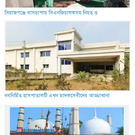
সিরাজগঞ্জে বাসচাপায় সিএনজিচালকসহ নিহত ৩
নবনির্মিত হাসপাতালটি এখন মাদকসেবীদের আড্ডাখানা