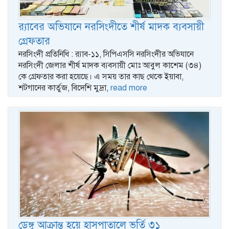
‎র‍্যাবের অভিযানে নরসিংদীতে শীর্ষ মাদক ব্যবসায়ী
গ্রেফতার ‎
নরসিংদী প্রতিনিধি : ‎র‍্যাব-১১, সিপিএসসি নরসিংদীর অভিযানে
নরসিংদী জেলার শীর্ষ মাদক ব্যবসায়ী মোঃ আবুল কাশেম (৩৪)
কে গ্রেফতার করা হয়েছে। এ সময় তার কাছ থেকে ইয়াবা,
শটগানের কার্তুজ, বিদেশি মুদ্রা,
read more
ডেঙ্গু আক্রান্ত হয়ে হাসপাতালে ভর্তি ৩১