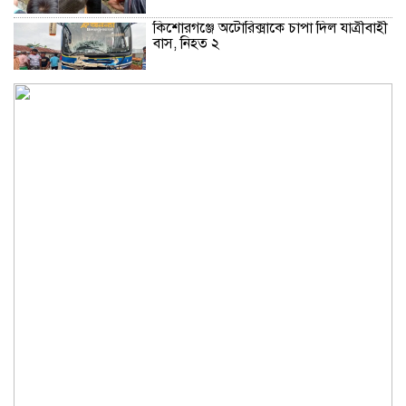
কিশোরগঞ্জে অটোরিক্সাকে চাপা দিল যাত্রীবাহী
বাস, নিহত ২
কুড়িগ্রামে শহিদমিনার শাপলা চত্বর ভেঙে
সংকুচিত করায় জনমনে ক্ষোভ
সবার সম্মিলিত প্রচেষ্টায় সুন্দর বাংলাদেশ
গড়তে চাই: প্রধানমন্ত্রী
জুলাই সনদ অক্ষরে অক্ষরে পালন নিয়ে যে প্রশ্ন
মঞ্জুর
মক্কা প্রতিরক্ষা চুক্তি: মধ্যপ্রাচ্যে কি মার্কিন
আধিপত্যের বিদায় ঘণ্টা বাজল?