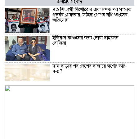
জনপ্রিয় সংবাদ
৪৩ শিক্ষার্থী নিখোঁজের এক দশক পর সাবেক
গভর্নর গ্রেফতার, উঠছে গোপন নথি ধ্বংসের
অভিযোগ
ইলিয়াস কাঞ্চনের জন্য দোয়া চাইলেন
রোজিনা
দাম বাড়ার পর দেশের বাজারে স্বর্ণের ভরি
কত?
নিউইয়র্কে দুর্ঘটনায় আহত তিন বাংলাদেশি
পেলেন ৩৩ কোটি টাকা
বৃষ্টি নিয়ে আবহাওয়া অফিসের নতুন বার্তা