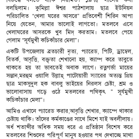
বলছিলাম। কুমিল্লা ঈশ্বর পাঠশালায় ছাত্র ইউনিয়ন
পরিচালিত “খেলা ঘরের আসরে” প্রতিবেশী শিরিন আপা
নিয়ে যেতেন, আমার ভালোই লাগতো। মতলবে এসে
খেলাঘরের আসরকে খুব মিস্ করতাম। মতলবে পেয়ে
গেলাম “সূর্যমুখী কচিকাঁচার মেলা”।
একটি উপজেলায় ব্রতচারী নৃত্য, প্যারেড, পিটি, ড্রাম্বেল,
বিতর্ক, আবৃত্তি, বক্তৃতা শেখানো হয়, ক্যাম্প করে তাবুতে
থাকতে হয় তা ভাবতেই অবাক লাগে। রত্নগর্ভা মায়ের
সন্তান,মরহুম ওয়ালি উল্লাহ্ পাটোয়ারী স্যারের অত্যন্ত প্রিয়
ছাত্র মাকসুদুল হক বাবলু ভাইয়ের নিরলস চেষ্টা, শ্রম ও
ভালোবাসায় গড়ে ওঠে মতলবের পথিকৃৎ ” সূর্যমুখী
কচিকাঁচার মেলা”।
আমিও এখানে প্যারেড করার,আবৃত্তি শেখার, ক্যাম্পে থাকার
চেষ্টায় থাকি। তাঁদের কর্মকাণ্ডের সাথে মিশে যাই অবলীলায়।
অর্ধ শতাব্দীর অধিক সময় ধরে এ প্রতিষ্ঠান বিশেষ করে
মতলবের শিশুদের পরিপূর্ণ মানুষ হওয়ার পথ দেখাচ্ছে মাথা