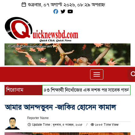
শুক্রবার, ০৭ অগাস্ট ২০২৬, ০৮:২৯ অপরাহ্ন
Toggle
navigation
শিরোনাম
৪৩ শিক্ষার্থী নিখোঁজের এক দশক পর সাবেক গভর্নর গ্রেফতার
আমার আনন্দভুবন -জাকির হোসেন কামাল
Reporter Name
Update Time : বুধবার, ৫ নভেম্বর, ২০২৫
১৮৮৫ Time View