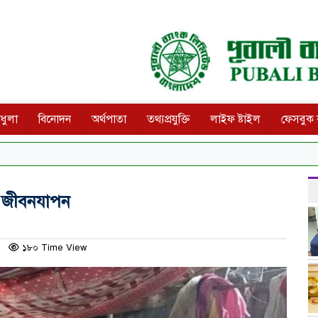
ধুলা
বিনোদন
অর্থপাতা
তথ্যপ্রযুক্তি
লাইফ ষ্টাইল
ফেসবুক ক
তর জীবনযাপন
১৮০ Time View