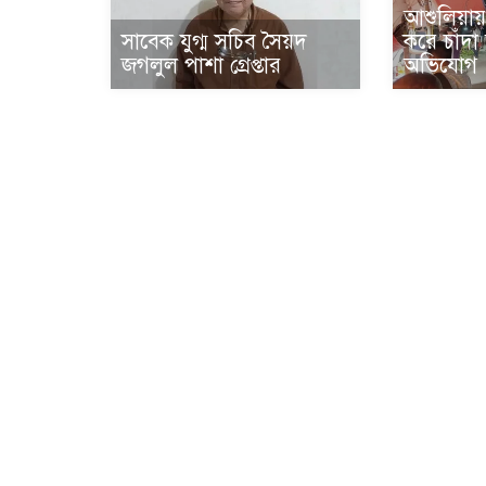
আশুলিয়ায়
সাবেক যুগ্ম সচিব সৈয়দ
করে চাঁদ
জগলুল পাশা গ্রেপ্তার
অভিযোগ