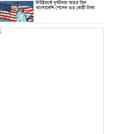
নিউইয়র্কে দুর্ঘটনায় আহত তিন
বাংলাদেশি পেলেন ৩৩ কোটি টাকা
বৃষ্টি নিয়ে আবহাওয়া অফিসের নতুন
বার্তা
বিটিভির নতুন মহাপরিচালক কাজী
জেসিন
অনৈতিক কর্মকাণ্ডের অভিযোগে
জামায়াত নেতা বহিষ্কার
সকালে খালি পেটে মেথি ভেজানো পানি
পানের উপকারিতা
কোলেস্টেরল নিয়ন্ত্রণে রাখবে পেস্তা
বাদাম