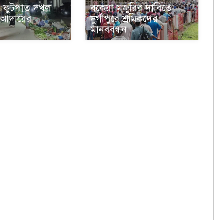
 ফুটপাত দখল
বকেয়া মজুরির দাবিতে
া আদায়ের
দুর্গাপুরে শ্রমিকদের
মানববন্ধন