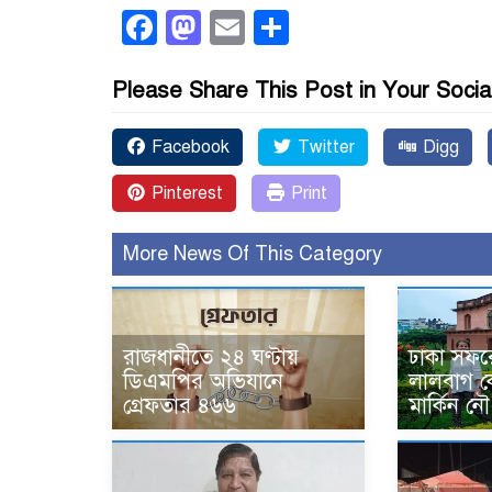
Facebook
Mastodon
Email
Share
Please Share This Post in Your Socia
Facebook
Twitter
Digg
Pinterest
Print
More News Of This Category
রাজধানীতে ২৪ ঘণ্টায়
ঢাকা সফর
ডিএমপির অভিযানে
লালবাগ কে
গ্রেফতার ৪৬৬
মার্কিন নৌ