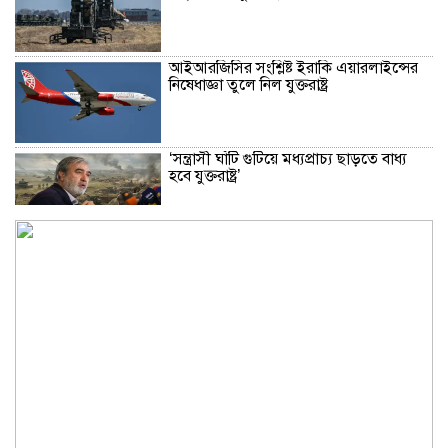
আইআরজিসির সংশ্লিষ্ট ইরাকি এয়ারলাইন্সের
নিষেধাজ্ঞা তুলে নিল যুক্তরাষ্ট্র
‘সন্ত্রাসী ঘাঁটি গুটিয়ে মধ্যপ্রাচ্য ছাড়তে বাধ্য
হবে যুক্তরাষ্ট্র’
প্রচণ্ড গরমে বেইজিংয়ের পার্কে দর্শনার্থীদের
পথ দেখাচ্ছে রোবট
জেরুজালেমের আইনি মর্যাদা রক্ষায় নথিভুক্ত
হবে ইসরায়েলের কর্মকাণ্ড
স্বস্তির আভাস: হরমুজ প্রণালি খুলতে চুক্তি