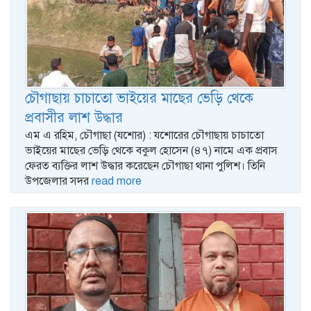
চৌগাছায় চাচাতো ভাইয়ের মাছের ভেড়ি থেকে
প্রবাসীর লাশ উদ্ধার
এম এ রহিম, চৌগাছা (যশোর) : যশোরের চৌগাছায় চাচাতো
ভাইয়ের মাছের ভেড়ি থেকে বকুল হোসেন (৪৭) নামে এক প্রবাস
ফেরত ব্যক্তির লাশ উদ্ধার করেছেন চৌগাছা থানা পুলিশ। তিনি
উপজেলার সদর
read more