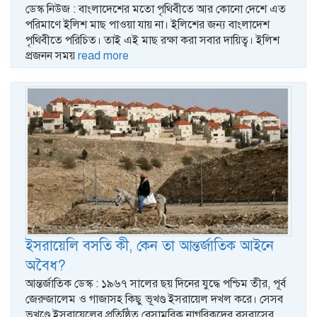
ডেস্ক নিউজ : বাংলাদেশের মতো পৃথিবীতে আর কোনো দেশে এত
পরিমাণে ইলিশ মাছ পাওয়া যায় না। ইলিশের জন্য বাংলাদেশ
পৃথিবীতে পরিচিত। তাই এই মাছ রক্ষা করা সবার দায়িত্ব। ইলিশ
প্রজনন সময়
read more
ইসরায়েলি বসতি কী, কেন তা আন্তর্জাতিক আইনে
অবৈধ?
আন্তর্জাতিক ডেস্ক : ১৯৬৭ সালের ছয় দিনের যুদ্ধে পশ্চিম তীর, পূর্ব
জেরুজালেম ও গাজাসহ কিছু ভূখণ্ড ইসরায়েল দখল করে। সেসব
ভূখণ্ডে ইসরায়েলের প্রতিষ্ঠিত বেসামরিক নাগরিকদের বসবাসের