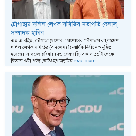
চৌগাছায় দলিল লেখক সমিতির সভাপতি বেলাল,
সম্পাদক হাবিব
এম এ রহিম, চৌগাছা (যশোর) : যশোরের চৌগাছায় বাংলাদেশ
দলিল লেখক সমিতির (বাদলেস) দ্বি-বার্ষিক নির্বাচন অনুষ্ঠিত
হয়েছে। এ লক্ষ্যে রবিবার (২৩ ফেব্রুয়ারি) সকাল ১০টা থেকে
বিকেল ৩টা পর্যন্ত ভোটগ্রহণ অনুষ্ঠিত
read more