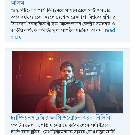
আলম
ডেস্ক নিউজ : আগামি নির্বাচনকে সামনে রেখে কেউ ক্ষমতার
অপব্যবহারের চেষ্টা করলে দেশে আরেকটা গণবিপ্লবের হুশিয়ার
দিয়েছেন বৈষম্যবিরোধী ছাত্র আন্দোলনের কেন্দ্রীয় সমন্বয়ক ও
জাতীয় নাগরিক কমিটির মুখ্য সংগঠক সারজিস আলম।
read
more
চ্যাম্পিয়নস ট্রফির জার্সি উন্মোচন করল বিসিবি
স্পোর্টস ডেস্ক : চলতি মাসের ১৯ তারিখ থেকে পর্দা উঠবে
চ্যাম্পিয়নস ট্রফির। মেগা টুর্নামেন্টকে সামনে রেখে নতুন জার্সি