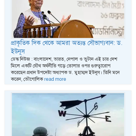
প্রাকৃতিক দিক থেকে আমরা অত্যন্ত সৌভাগ্যবান: ড.
ইউনূস
ডেস্ক নিউজ : বাংলাদেশ, ভারত, নেপাল ও ভুটান এই চার দেশ
মিলে একটি যৌথ অর্থনীতি গড়ে তোলার ওপর গুরুত্বারোপ
করেছেন প্রধান উপদেষ্টা অধ্যাপক ড. মুহাম্মদ ইউনূস। তিনি মনে
করেন, ভৌগোলিক
read more