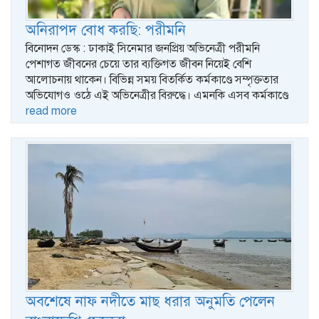
অনিরাপদ বোধ করছি: পরীমনি
বিনোদন ডেস্ক : ঢাকাই সিনেমার জনপ্রিয় অভিনেত্রী পরীমনি
পেশাগত জীবনের চেয়ে তার ব্যক্তিগত জীবন নিয়েই বেশি
আলোচনায় থাকেন। বিভিন্ন সময় বিতর্কিত কর্মকাণ্ডে সম্পৃক্ততার
অভিযোগও ওঠে এই অভিনেত্রীর বিরুদ্ধে। এমনকি এসব কর্মকাণ্ডে
read more
অবশেষে নাফ নদীতে মাছ ধরার অনুমতি পেলেন