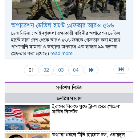
অপারেশন ডেভিল হান্টে গ্রেফতার আরও ৫৬৬
ডেস্ক নিউজ : আইনশৃঙ্খলা রক্ষাকারী বাহিনীর অপারেশন ডেভিল
হান্টে সারা দেশ থেকে আরও ৫৬৬ জনকে গ্রেফতার করা হয়েছে।
পাশাপাশি মামলা ও অন্যান্য অপরাধে এক হাজার ৯৯ জনকে
গ্রেফতার করা হয়েছে।
read more
01
02
03
04
সর্বশেষ নিউজ
জনপ্রিয় সংবাদ
ইরানের বিরুদ্ধে যুদ্ধে ট্রাম্প হেরে গেছেন:
মার্কিন সিনেটর
কথা না শুনলে টিভি চ্যানেল বন্ধ, ওবায়দুল