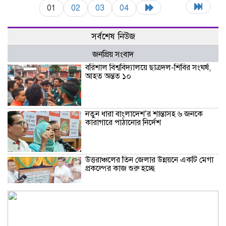
01
02
03
04
সর্বশেষ নিউজ
জনপ্রিয় সংবাদ
বরিশাল বিশ্ববিদ্যালয়ে ছাত্রদল-শিবির সংঘর্ষ,
আহত অন্তত ১০
নতুন ধারা বাংলাদেশ’র শান্তাসহ ৬ জনকে
কারাগারে পাঠানোর নির্দেশ
উত্তরাঞ্চলের তিন জেলার উন্নয়নে একটি মেগা
প্রকল্পের কাজ শুরু হচ্ছে
২০২৮-২৯ অর্থবছরে ভারতের অর্থনীতি ৫
ট্রিলিয়ন ডলারে পৌঁছাতে পারে: নির্মলা
সীতারামন