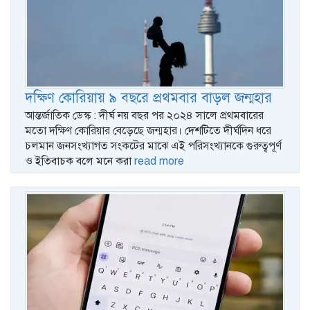
দক্ষিণ কোরিয়ায় ৯ বছরে প্রথমবার বাড়ল জন্মহার
আন্তর্জাতিক ডেস্ক : দীর্ঘ নয় বছর পর ২০২৪ সালে প্রথমবারের
মতো দক্ষিণ কোরিয়ার বেড়েছে জন্মহার। দেশটিতে দীর্ঘদিন ধরে
চলমান জনসংখ্যাগত সংকটের মাঝে এই পরিসংখ্যানকে গুরুত্বপূর্ণ
ও ইতিবাচক বলে মনে করা
read more