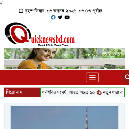
//
বৃহস্পতিবার, ০৬ অগাস্ট ২০২৬, ০৬:৪৩ পূর্বাহ্ন
Toggle
navigation
শিরোনাম
্ববিদ্যালয়ে ছাত্রদল-শিবির সংঘর্ষ, আহত অন্তত ১০
নতুন ধারা বাংলাদেশ’র শ