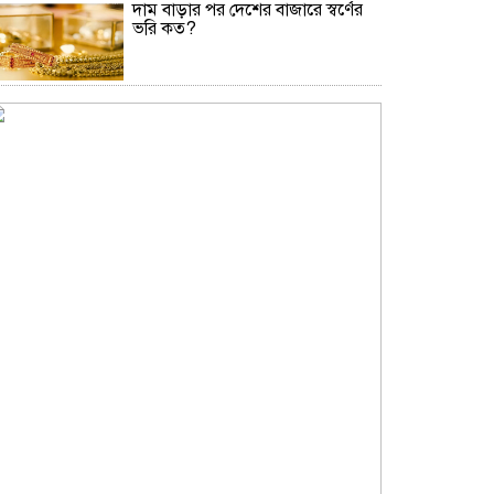
দাম বাড়ার পর দেশের বাজারে স্বর্ণের
ভরি কত?
নিউইয়র্কে দুর্ঘটনায় আহত তিন
বাংলাদেশি পেলেন ৩৩ কোটি টাকা
বৃষ্টি নিয়ে আবহাওয়া অফিসের নতুন
বার্তা
বিটিভির নতুন মহাপরিচালক কাজী
জেসিন
অনৈতিক কর্মকাণ্ডের অভিযোগে
জামায়াত নেতা বহিষ্কার
সকালে খালি পেটে মেথি ভেজানো পানি
পানের উপকারিতা