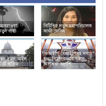
ে আবহাওয়া
বিটিভির নতুন মহাপরিচালক
ুন বার্তা
কাজী জেসিন
ভিআইপি-সিআইপিসহ সবার
র্যাতন দমন আইন
জন্য বিমানবন্দরে সমান
 রিট খারিজ
নিরাপত্তা তল্লাশি