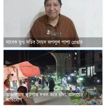
সাবেক যুগ্ম সচিব সৈয়দ জগলুল পাশা গ্রেপ্তার
আশুলিয়ায় ফুটপাত দখল করে চাঁদা আদায়ের
অভিযোগ