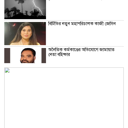
বিটিভির নতুন মহাপরিচালক কাজী জেসিন
অনৈতিক কর্মকাণ্ডের অভিযোগে জামায়াত
নেতা বহিষ্কার
সকালে খালি পেটে মেথি ভেজানো পানি পানের
উপকারিতা
কোলেস্টেরল নিয়ন্ত্রণে রাখবে পেস্তা বাদাম
ফিফার বিশ্বকাপ বয়কটের সিদ্ধান্তে অটল