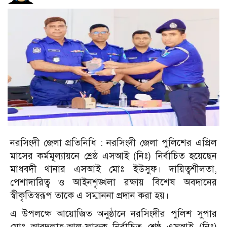
নরসিংদী জেলা প্রতিনিধি : নরসিংদী জেলা পুলিশের এপ্রিল
মাসের কর্মমূল্যায়নে শ্রেষ্ঠ এসআই (নিঃ) নির্বাচিত হয়েছেন
মাধবদী থানার এসআই মোঃ ইউসুফ। দায়িত্বশীলতা,
পেশাদারিত্ব ও আইনশৃঙ্খলা রক্ষায় বিশেষ অবদানের
স্বীকৃতিস্বরূপ তাকে এ সম্মাননা প্রদান করা হয়।
এ উপলক্ষে আয়োজিত অনুষ্ঠানে নরসিংদীর পুলিশ সুপার
মোঃ আবদুল্লাহ-আল-ফারুক নির্বাচিত শ্রেষ্ঠ এসআই (নিঃ)