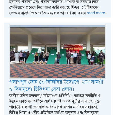
ইরানের পতাকা এবং পতাকা সম্বলিত পোশাক বা সরঞ্জাম নিয়ে
স্টেডিয়ামে প্রবেশে নিষেধাজ্ঞা জারি করেছে ফিফা। স্টেডিয়ামের
ভেতরে রাজনৈতিক ও বৈষম্যমূলক আচরণ বন্ধ করার
read more
পলাশপুর জোন ৪০ বিজিবির উদ্যােগে ত্রাণ সামগ্রী
ও বিনামূল্যে চিকিৎসা সেবা প্রদান।
জসীম উদ্দিন জয়নাল,পার্বত্যাঞ্চল প্রতিনিধি : পাহাড়ে সম্প্রীতি ও
উন্নয়ন প্রকল্পের অধীনে আর্থ সামাজিক কর্মসূচীর আওতায় দু:স্থ
পাহাড়ী-বাঙ্গালী জনসাধারণের মাঝে বিশেষ মানবিক সহায়তা,
বিভিন্ন শিক্ষা ও ধর্মীয় প্রতিষ্ঠানে আর্থিক অনুদান এবং বিনামূল্যে