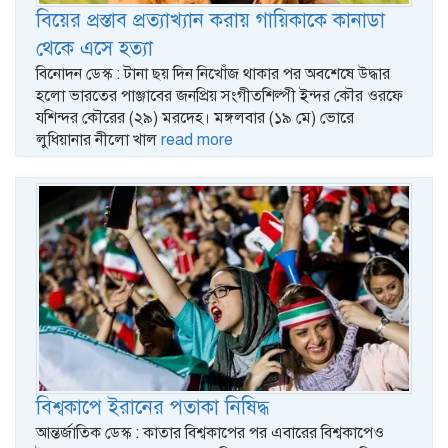
বিয়ের প্রস্তাব প্রত্যাখ্যান করায় গায়িকাকে কানাডা
থেকে এসে হত্যা
বিনোদন ডেস্ক : টানা ছয় দিন নিখোঁজ থাকার পর অবশেষে উদ্ধার
হলো ভারতের পাঞ্জাবের জনপ্রিয় সংগীতশিল্পী ইন্দর কৌর ওরফে
যশিন্দর কৌরের (২৯) মরদেহ। মঙ্গলবার (১৯ মে) ভোরে
লুধিয়ানার নীলো খাল
read more
বিশ্বকাপে ইরানের পতাকা নিষিদ্ধ
আন্তর্জাতিক ডেস্ক : কাতার বিশ্বকাপের পর এবারের বিশ্বকাপেও