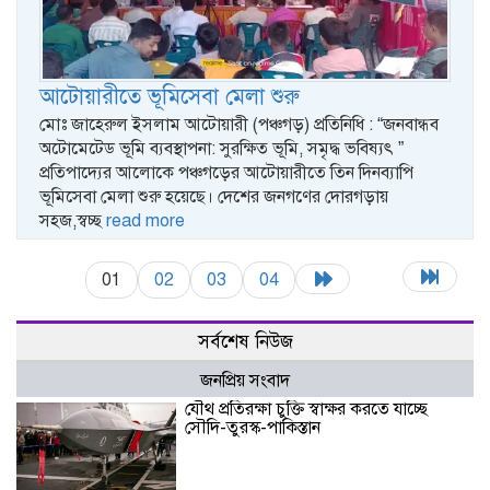
আটোয়ারীতে ভূমিসেবা মেলা শুরু
মোঃ জাহেরুল ইসলাম আটোয়ারী (পঞ্চগড়) প্রতিনিধি : “জনবান্ধব
অটোমেটেড ভূমি ব্যবস্থাপনা: সুরক্ষিত ভূমি, সমৃদ্ধ ভবিষ্যৎ ”
প্রতিপাদ্যের আলোকে পঞ্চগড়ের আটোয়ারীতে তিন দিনব্যাপি
ভূমিসেবা মেলা শুরু হয়েছে। দেশের জনগণের দোরগড়ায়
সহজ,স্বচ্ছ
read more
01
02
03
04
সর্বশেষ নিউজ
জনপ্রিয় সংবাদ
যৌথ প্রতিরক্ষা চুক্তি স্বাক্ষর করতে যাচ্ছে
সৌদি-তুরস্ক-পাকিস্তান