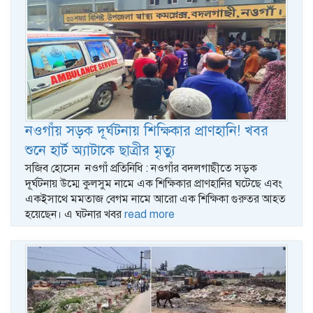
নওগাঁয় সড়ক দূর্ঘটনায় শিক্ষিকার প্রাণহানি! খবর
শুনে হার্ট অ্যাটাকে ছাত্রীর মৃত্যু
সজিব হোসেন নওগাঁ প্রতিনিধি : নওগাঁর বদলগাছীতে সড়ক
দূর্ঘটনায় উম্মে কুলসুম নামে এক শিক্ষিকার প্রাণহানির ঘটেছে এবং
একইসাথে মমতাজ বেগম নামে আরো এক শিক্ষিকা গুরুতর আহত
হয়েছেন। এ ঘটনার খবর
read more