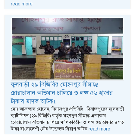
read more
ফুলবাড়ী ২৯ বিজিবির মোহনপুর সীমান্তে
চোরাচালান অভিযান চালিয়ে ৩ লক্ষ ৫৬ হাজার
টাকার মাদক আটক॥
মোঃ আফজাল হোসেন, দিনাজপুর প্রতিনিধি : দিনাজপুরের ফুলবাড়ী
ব্যাটালিয়ন (২৯ বিজিবি) কর্তৃক মহনপুর সীমান্ত এলাকায়
চোরাচালান অভিযান চালিয়ে মালিকবিহীন ৩ লক্ষ ৫৬ হাজার ৪শত
টাকা বাংলাদেশী যৌন উত্তেজক সিরাপ আটক
read more