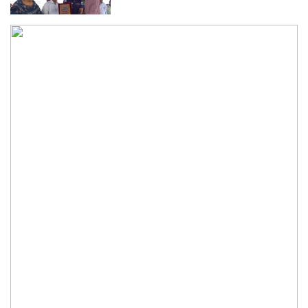
আবাসিক এলাকায় ৯ ঘণ্টা হর্ন নিষিদ্ধ করে
গণবিজ্ঞপ্তি
অবশেষে আলভারেজের ভবিষ্যৎ নিয়ে মুখ
খুললেন সিমিওনে
মালয়েশিয়াকে গুঁড়িয়ে দিয়ে দাপুটে জয় পেল
বাংলাদেশ
পরকীয়া ও অর্থ কেলেঙ্কারির অভিযোগে চাপে
ফিফা প্রধান ইনফান্তিনো
সিলেটের ওসমানীনগরে দুই বাসের মুখোমুখি