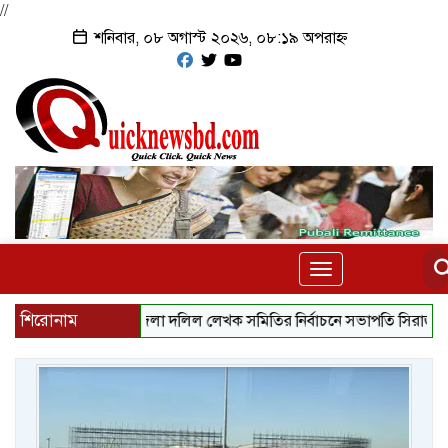
//
শনিবার, ০৮ অগাস্ট ২০২৬, ০৮:১৯ অপরাহ্ন
Toggle
navigation
শিরোনাম
‎লালমনিরহাট জেলা দলিল লেখক সমিতির নির্বাচনে সভাপতি সিরাজুল ও সম্পাদক 