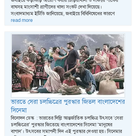
জবাইয়ে কড়াকড়ি আরোপ করায় চিড়িয়াখানা ও সাফারি পার্কের
বাঘসহ মাংসাশী প্রাণীদের খাদ্য সংকট দেখা দিয়েছে।
সংবাদমাধ্যম ইটিভি জানিয়েছে, জবাইয়ে বিধিনিষেধের কারণে
read more
ভারতে সেরা চলচ্চিত্রের পুরস্কার জিতল বাংলাদেশের
সিনেমা
বিনোদন ডেস্ক : ভারতের দিল্লি আন্তর্জাতিক চলচ্চিত্র উৎসবে ‘সেরা
চলচ্চিত্রের’ পুরস্কার জিতেছে বাংলাদেশের সিনেমা ‘মানুষের
বাগান’। উৎসবের সমাপনী দিন এই পুরস্কার দেওয়া হয়। সিনেমার