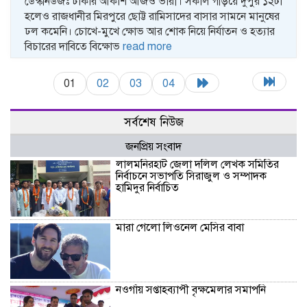
ডেস্কনিউজঃ ঢাকার আকাশ আজও ভারী। সকাল গড়িয়ে দুপুর ১২টা
হলেও রাজধানীর মিরপুরে ছোট্ট রামিসাদের বাসার সামনে মানুষের
ঢল কমেনি। চোখে-মুখে ক্ষোভ আর শোক নিয়ে নির্যাতন ও হত্যার
বিচারের দাবিতে বিক্ষোভ
read more
01
02
03
04
সর্বশেষ নিউজ
জনপ্রিয় সংবাদ
‎লালমনিরহাট জেলা দলিল লেখক সমিতির
নির্বাচনে সভাপতি সিরাজুল ও সম্পাদক
হামিদুর নির্বাচিত
মারা গেলো লিওনেল মেসির বাবা
নওগাঁয় সপ্তাহব্যাপী বৃক্ষমেলার সমাপনি