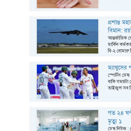
প্রশান্ত মহ
বিমান: রয়ট
আন্তর্জাতিক ড
মার্কিন কর্ম
বি-২ বোমারু
ম্যাথুসের
স্পোর্টস ডেস্
বাকি সময়টা 
তাইজুল সব হ
গত ২৪ ঘন্
মৃত্যু ১
ডেস্ক নিউজ 