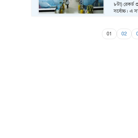
৮টা) রেকর্ড 
সর্বোচ্চ। এ 
01
02