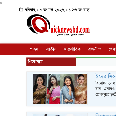
//
রবিবার, ০৯ অগাস্ট ২০২৬, ০১:২৩ অপরাহ্ন
প্রচ্ছদ
জাতীয়
আন্তর্জাতিক
রাজনীতি
খেলা
শিরোনাম
ঈদের সিনে
বিনোদন ডেস্ক
যায়। এবারও এ
প্রেক্ষাগৃহে