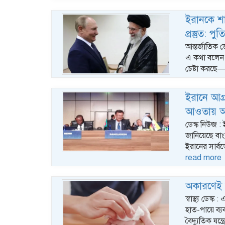
ইরানকে শা
প্রস্তুত: পুত
আন্তর্জাতিক 
এ কথা বলেন বল
চেষ্টা করছে
ইরানে আগ্
আওতায় আ
ডেস্ক নিউজ :
জানিয়েছে বা
ইরানের সার্বভ
read more
অকারণেই 
স্বাস্থ্য ডেস
হাত-পায়ে ব
বৈদ্যুতিক যন্