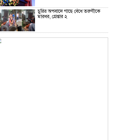
চুরির অপবাদে গাছে বেঁধে তরুণীকে
মারধর, গ্রেপ্তার ২
কিশোরগঞ্জে অটোরিক্সাকে চাপা দিল
যাত্রীবাহী বাস, নিহত ২
কুড়িগ্রামে শহিদমিনার শাপলা চত্বর
ভেঙে সংকুচিত করায় জনমনে ক্ষোভ
সবার সম্মিলিত প্রচেষ্টায় সুন্দর
বাংলাদেশ গড়তে চাই: প্রধানমন্ত্রী
জুলাই সনদ অক্ষরে অক্ষরে পালন নিয়ে
যে প্রশ্ন মঞ্জুর
মক্কা প্রতিরক্ষা চুক্তি: মধ্যপ্রাচ্যে কি