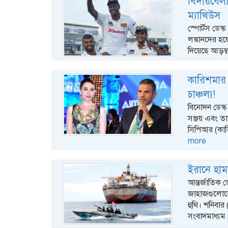
বিদায়বেলা
ম্যাথিউস
স্পোর্টস ডেস
লঙ্কানদের হয়
দিয়েছে আড়ম্
কারিশমার প
চাঞ্চল্য!
বিনোদন ডেস্ক
সঞ্জয় এবং ত
সিপিআর (কার্
more
ইরানে হাম
আন্তর্জাতিক ড
জাহাজগুলোকে 
হুথি। শনিবার
সংবাদমাধ্যম