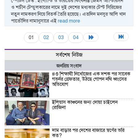
স্পোর্টস ডেস্ক : ইংল্যান্ড ও ভারতের কিংবদন্তি জেমস অ্যান্ডারসন
ও শচীন টেন্ডুলকারের নামে দুই দেশের মধ্যকার টেস্ট সিরিজের
নতুন নামকরণ নিয়ে বিতর্ক তৈরি হয়েছে। এতদিন মনসুর আলি খান
পাতৌদির নামানুসারে এই
read more
01
02
03
04
সর্বশেষ নিউজ
জনপ্রিয় সংবাদ
৪৩ শিক্ষার্থী নিখোঁজের এক দশক পর সাবেক
গভর্নর গ্রেফতার, উঠছে গোপন নথি ধ্বংসের
অভিযোগ
ইলিয়াস কাঞ্চনের জন্য দোয়া চাইলেন
রোজিনা
দাম বাড়ার পর দেশের বাজারে স্বর্ণের ভরি
কত?