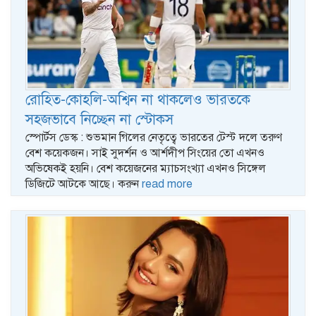
রোহিত-কোহলি-অশ্বিন না থাকলেও ভারতকে
সহজভাবে নিচ্ছেন না স্টোকস
স্পোর্টস ডেস্ক : শুভমান গিলের নেতৃত্বে ভারতের টেস্ট দলে তরুণ
বেশ কয়েকজন। সাই সুদর্শন ও আর্শদীপ সিংয়ের তো এখনও
অভিষেকই হয়নি। বেশ কয়েজনের ম্যাচসংখ্যা এখনও সিঙ্গেল
ডিজিটে আটকে আছে। করুন
read more