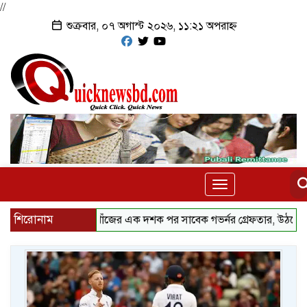
//
শুক্রবার, ০৭ অগাস্ট ২০২৬, ১১:২১ অপরাহ্ন
Toggle
navigation
শিরোনাম
৪৩ শিক্ষার্থী নিখোঁজের এক দশক পর সাবেক গভর্নর গ্রেফতার, উঠছে গোপন নথ