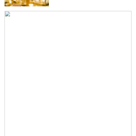
নিউইয়র্কে দুর্ঘটনায় আহত তিন বাংলাদেশি
পেলেন ৩৩ কোটি টাকা
বৃষ্টি নিয়ে আবহাওয়া অফিসের নতুন বার্তা
বিটিভির নতুন মহাপরিচালক কাজী জেসিন
অনৈতিক কর্মকাণ্ডের অভিযোগে জামায়াত
নেতা বহিষ্কার
সকালে খালি পেটে মেথি ভেজানো পানি পানের