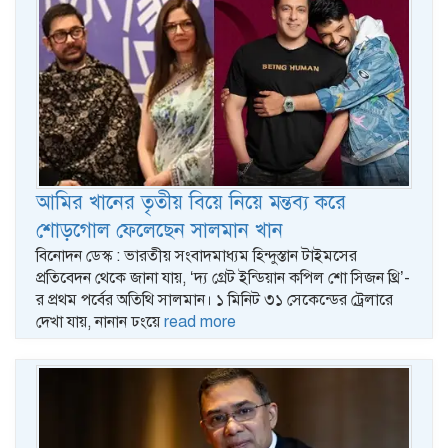
আমির খানের তৃতীয় বিয়ে নিয়ে মন্তব্য করে
শোড়গোল ফেলেছেন সালমান খান
বিনোদন ডেস্ক : ভারতীয় সংবাদমাধ্যম হিন্দুস্তান টাইমসের
প্রতিবেদন থেকে জানা যায়, ‘দ্য গ্রেট ইন্ডিয়ান কপিল শো সিজন থ্রি’-
র প্রথম পর্বের অতিথি সালমান। ১ মিনিট ৩১ সেকেন্ডের ট্রেলারে
দেখা যায়, নানান ঢংয়ে
read more