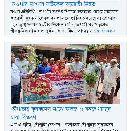
নওগাঁর মান্দায় সাইকেল আরোহী নিহত
নওগাঁ প্রতিনিধি : নওগাঁর মান্দায় পিকআপভ্যানের ধাক্কায় সাইকেল
আরোহী কৃষক সাদেকুল ইসলাম মোল্লা নিহত হয়েছেন। রোববার
(২৯ জুন) সকাল ১০টার দিকে নওগাঁ-রাজশাহী মহাসড়কের
নীলকুঠি এলাকায় এ দুর্ঘটনা ঘটে। নিহত সাদেকুল
read more
চৌগাছায় কৃষকদের মাঝে ফলজ ও বনজ গাছের
চারা বিতরণ
এম এ রহিম, চৌগাছা (যশোর) : যশোরের চৌগাছায় কৃষকদের