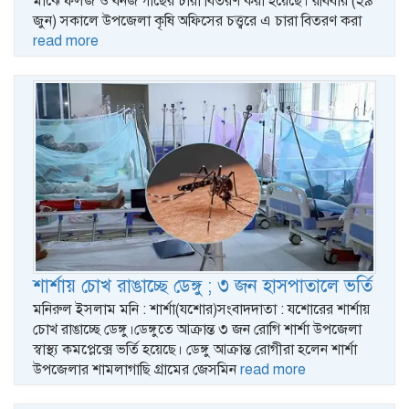
মাঝে ফলজ ও বনজ গাছের চারা বিতরণ করা হয়েছে। রবিবার (২৯
জুন) সকালে উপজেলা কৃষি অফিসের চত্ত্বরে এ চারা বিতরণ করা
read more
শার্শায় চোখ রাঙাচ্ছে ডেঙ্গু ; ৩ জন হাসপাতালে ভর্তি
মনিরুল ইসলাম মনি : শার্শা(যশোর)সংবাদদাতা : যশোরের শার্শায়
চোখ রাঙাচ্ছে ডেঙ্গু।ডেঙ্গুতে আক্রান্ত ৩ জন রোগি শার্শা উপজেলা
স্বাস্থ্য কমপ্লেক্সে ভর্তি হয়েছে। ডেঙ্গু আক্রান্ত রোগীরা হলেন শার্শা
উপজেলার শামলাগাছি গ্রামের জেসমিন
read more