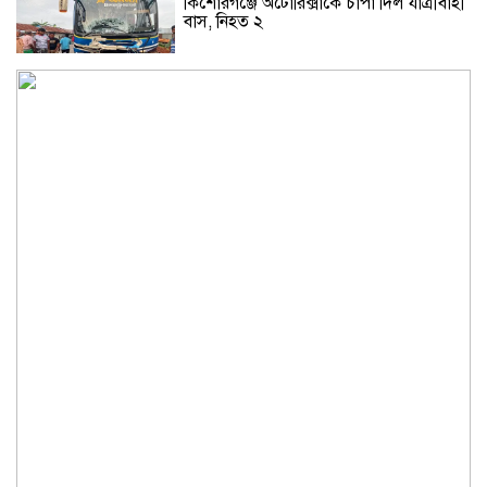
কিশোরগঞ্জে অটোরিক্সাকে চাপা দিল যাত্রীবাহী
বাস, নিহত ২
কুড়িগ্রামে শহিদমিনার শাপলা চত্বর ভেঙে
সংকুচিত করায় জনমনে ক্ষোভ
সবার সম্মিলিত প্রচেষ্টায় সুন্দর বাংলাদেশ
গড়তে চাই: প্রধানমন্ত্রী
জুলাই সনদ অক্ষরে অক্ষরে পালন নিয়ে যে প্রশ্ন
মঞ্জুর
মক্কা প্রতিরক্ষা চুক্তি: মধ্যপ্রাচ্যে কি মার্কিন
আধিপত্যের বিদায় ঘণ্টা বাজল?