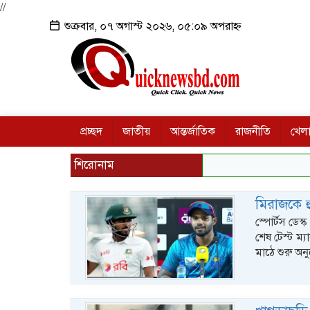
//
শুক্রবার, ০৭ অগাস্ট ২০২৬, ০৫:০৯ অপরাহ্ন
প্রচ্ছদ
জাতীয়
আন্তর্জাতিক
রাজনীতি
খেলা
শিরোনাম
মিরাজকে হ
স্পোর্টস ডেস্
শেষ টেস্ট ম্
মাঠে শুরু অনু