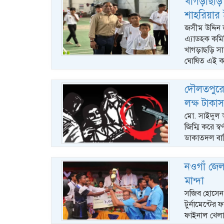
খাগড়াছড়ি
শাহরিয়ার
জসীম উদ্দিন জ
এ্যাডহক কমি
খাগড়াছড়ি সা
ঘোষিত এই কমি
দৌলতপুরে অস
লক্ষ টাকাসহ
মো. সাইদুল আন
জিম্মি করে স্
ডাকাতদল বাড়
নওগাঁ জেলা
মান্দা
সজিব হোসেন ন
টুর্নামেন্টে
ফাইনাল খেলা 