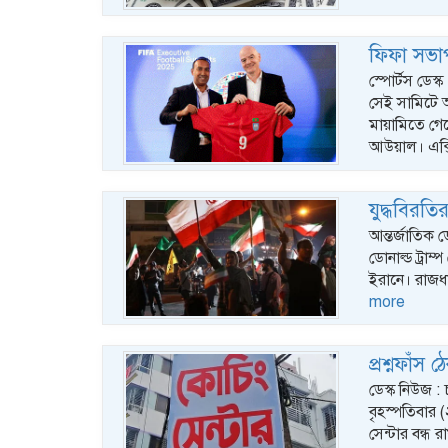
ফিফা সভাপ
স্পোর্টস ডেস্
সেই সামিটে অং
মায়ামিতে গে
আউয়াল। এক্
যুদ্ধবিরত
আন্তর্জাতিক ড
ডোনাল্ড ট্রা
ইরানে। রাজধ
more
প্রশ্নফাঁস
ডেস্ক নিউজ 
বৃহস্পতিবার 
সেন্টার বন্ধ