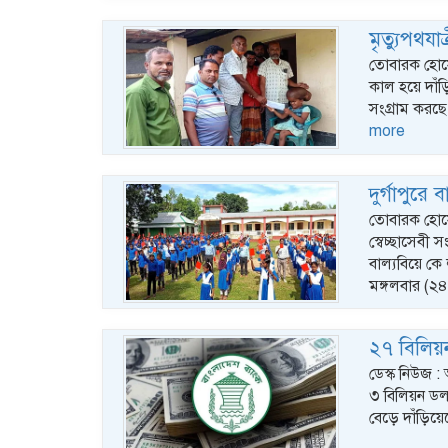
মৃত্যুপথযা
তোবারক হোসেন 
কাল হয়ে দাঁ
সংগ্রাম করছে 
more
দুর্গাপুরে 
তোবারক হোসেন 
স্বেচ্ছাসেবী
বাল্যবিয়ে কে ল
মঙ্গলবার (২
২৭ বিলিয়ন
ডেস্ক নিউজ 
৩ বিলিয়ন ডল
বেড়ে দাঁড়িয়