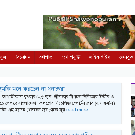
ধুলা
বিনোদন
অর্থপাতা
তথ্যপ্রযুক্তি
লাইফ ষ্টাইল
ফেসবুক ক
৪৩
ুমকি মনে করছেন না ধনাঞ্জয়া
ক : আগামীকাল বুধবার (২৫ জুন) শ্রীলঙ্কার বিপক্ষে সিরিজের দ্বিতীয় ও
যাচে খেলবে বাংলাদেশ। কলম্বোর সিংহলিজ স্পোর্টস ক্লাব (এসএসসি)
ষ্ঠেয় এই ম্যাচে খেলবেন জ্বর থেকে সুস্থ
read more