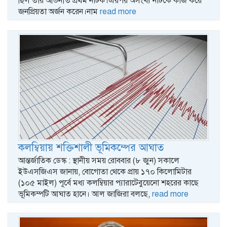
ছিল তার অভিনীত প্রথম নাটক।এরপর অসংখ্য নাটকে কাজ করে
জনপ্রিয়তা অর্জন করেন।নাম
read more
কলম্বিয়ায় শক্তিশালী ভূমিকম্পের আঘাত
আন্তর্জাতিক ডেস্ক : স্থানীয় সময় রোববার (৮ জুন) সকালে
ইউএসজিএস জানায়, বোগোতা থেকে প্রায় ১৭০ কিলোমিটার
(১০৫ মাইল) পূর্বে মধ্য কলম্বিয়ার প্যারাটেবুয়েনো শহরের কাছে
ভূমিকম্পটি আঘাত হানে। আল জাজিরা বলছে,
read more