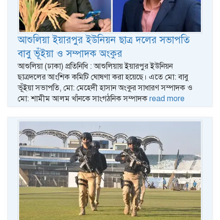
আশুলিয়া ইয়ারপুর ইউনিয়ন ছাত্র দলের সভাপতি
বাবু ভূঁইয়া ও সম্পাদক অংকুর
আশুলিয়া (ঢাকা) প্রতিনিধি : আশুলিয়ায় ইয়ারপুর ইউনিয়ন
ছাত্রদলের আংশিক কমিটি ঘোষণা করা হয়েছে। এতে মো: বাবু
ভূঁইয়া সভাপতি, মো: মেহেদী হাসান অংকুর সাধারণ সম্পাদক ও
মো: শামীম আলম খাঁনকে সাংগঠনিক সম্পাদক
read more