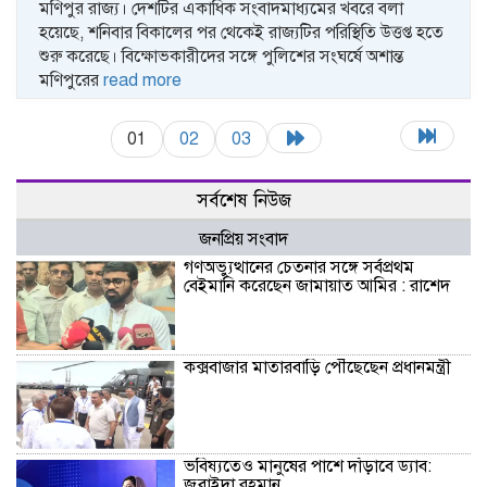
মণিপুর রাজ্য। দেশটির একাধিক সংবাদমাধ্যমের খবরে বলা
হয়েছে, শনিবার বিকালের পর থেকেই রাজ্যটির পরিস্থিতি উত্তপ্ত হতে
শুরু করেছে। বিক্ষোভকারীদের সঙ্গে পুলিশের সংঘর্ষে অশান্ত
মণিপুরের
read more
01
02
03
সর্বশেষ নিউজ
জনপ্রিয় সংবাদ
গণঅভ্যুত্থানের চেতনার সঙ্গে সর্বপ্রথম
বেইমানি করেছেন জামায়াত আমির : রাশেদ
কক্সবাজার মাতারবাড়ি পৌঁছেছেন প্রধানমন্ত্রী
ভবিষ্যতেও মানুষের পাশে দাঁড়াবে ড্যাব:
জুবাইদা রহমান