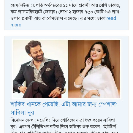
ডেস্ক নিউজ : চলতি অর্থবছরের ১১ মাসে প্রবাসী আয় বেশি ঢাকায়,
কম লালমনিরহাটে জেলায়। দেশে ২ হাজার ৭৫০ কোটি ৬৩ লাখ
ডলার প্রবাসী আয় বা রেমিট্যান্স এসেছে। এর মধ্যে ঢাকা
read
more
শাকিব খানকে পেয়েছি, এটা আমার জন্য স্পেশাল:
সাবিলা নূর
বিনোদন ডেস্ক : মডেলিং দিয়ে শোবিজে যাত্রা শুরু করেন সাবিলা
নূর। এরপর টেলিভিশন নাটক দিয়ে অভিনয় শুরু করেন। ‘ইউটার্ন`