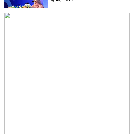
চুরির অপবাদে গাছে বেঁধে তরুণীকে মারধর,
গ্রেপ্তার ২
কিশোরগঞ্জে অটোরিক্সাকে চাপা দিল যাত্রীবাহী
বাস, নিহত ২
কুড়িগ্রামে শহিদমিনার শাপলা চত্বর ভেঙে
সংকুচিত করায় জনমনে ক্ষোভ
সবার সম্মিলিত প্রচেষ্টায় সুন্দর বাংলাদেশ
গড়তে চাই: প্রধানমন্ত্রী
জুলাই সনদ অক্ষরে অক্ষরে পালন নিয়ে যে প্রশ্ন