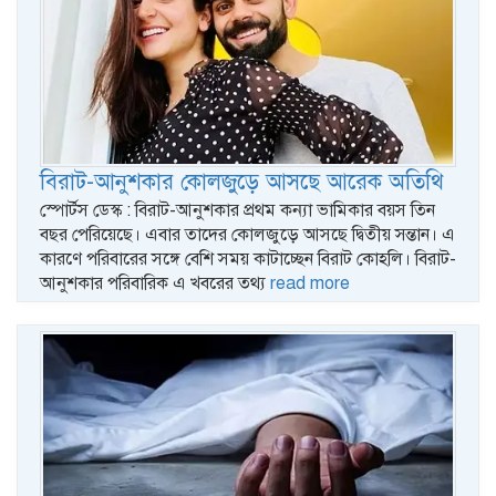
বিরাট-আনুশকার কোলজুড়ে আসছে আরেক অতিথি
স্পোর্টস ডেস্ক : বিরাট-আনুশকার প্রথম কন্যা ভামিকার বয়স তিন
বছর পেরিয়েছে। এবার তাদের কোলজুড়ে আসছে দ্বিতীয় সন্তান। এ
কারণে পরিবারের সঙ্গে বেশি সময় কাটাচ্ছেন বিরাট কোহলি। বিরাট-
আনুশকার পরিবারিক এ খবরের তথ্য
read more