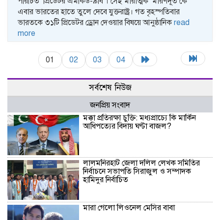
পরিচিত ‘প্রিডেটর এমকিউ-৯বি’। সেই মারাত্মক ‘মারণদূত’কে
এবার ভারতের হাতে তুলে দেবে যুক্তরাষ্ট্র। গত বৃহস্পতিবার
ভারতকে ৩১টি প্রিডেটর ড্রোন দেওয়ার বিষয়ে আনুষ্ঠানিক
read
more
01
02
03
04
সর্বশেষ নিউজ
জনপ্রিয় সংবাদ
মক্কা প্রতিরক্ষা চুক্তি: মধ্যপ্রাচ্যে কি মার্কিন
আধিপত্যের বিদায় ঘণ্টা বাজল?
‎লালমনিরহাট জেলা দলিল লেখক সমিতির
নির্বাচনে সভাপতি সিরাজুল ও সম্পাদক
হামিদুর নির্বাচিত
মারা গেলো লিওনেল মেসির বাবা