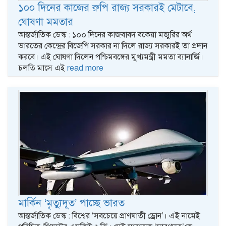
১০০ দিনের কাজের রুপি রাজ্য সরকারই মেটাবে,
ঘোষণা মমতার
আন্তর্জাতিক ডেস্ক : ১০০ দিনের কাজবাবদ বকেয়া মজুরির অর্থ
ভারতের কেন্দ্রের বিজেপি সরকার না দিলে রাজ্য সরকারই তা প্রদান
করবে। এই ঘোষণা দিলেন পশ্চিমবঙ্গের মুখ্যমন্ত্রী মমতা ব্যানার্জি।
চলতি মাসে এই
read more
মার্কিন ‘মৃত্যুদূত’ পাচ্ছে ভারত
আন্তর্জাতিক ডেস্ক : বিশ্বের ‘সবচেয়ে প্রাণঘাতী ড্রোন’। এই নামেই