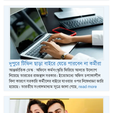
দুপুরে টিফিন ছাড়া বাইরে যেতে পারবেন না কর্মীরা
আন্তর্জাতিক ডেস্ক : অফিসে কর্মসংস্কৃতি ফিরিয়ে আনতে উদ্যোগ
নিয়েছে ভারতের রাজস্থান সরকার। ইতোমধ্যে অফিস চলাকালীন
বিনা কারণে সরকারি কর্মীদের বাইরে যাওয়ার ওপর নিষেধাজ্ঞা জারি
হয়েছে। ভারতীয় সংবাদমাধ্যম সূত্রে জানা গেছে,
read more