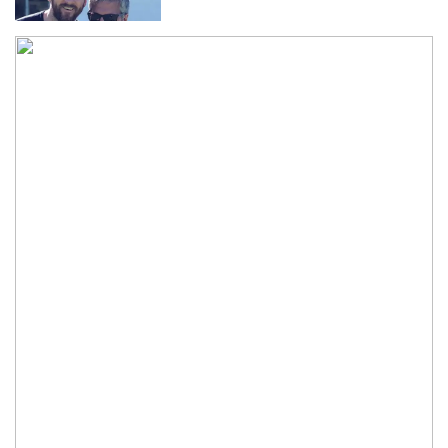
নওগাঁয় সপ্তাহব্যাপী বৃক্ষমেলার সমাপনি
আবাসিক এলাকায় ৯ ঘণ্টা হর্ন নিষিদ্ধ করে
গণবিজ্ঞপ্তি
অবশেষে আলভারেজের ভবিষ্যৎ নিয়ে মুখ
খুললেন সিমিওনে
মালয়েশিয়াকে গুঁড়িয়ে দিয়ে দাপুটে জয় পেল
বাংলাদেশ
পরকীয়া ও অর্থ কেলেঙ্কারির অভিযোগে চাপে