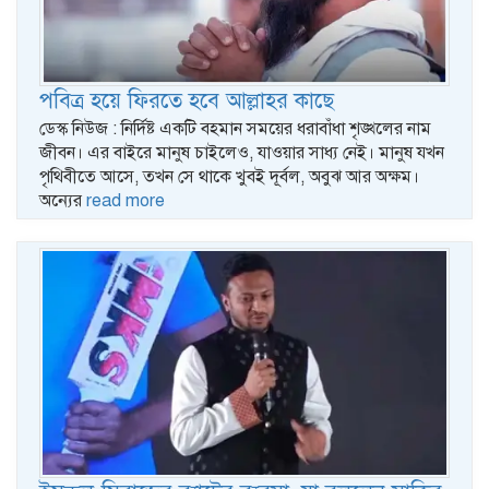
পবিত্র হয়ে ফিরতে হবে আল্লাহর কাছে
ডেস্ক নিউজ : নির্দিষ্ট একটি বহমান সময়ের ধরাবাঁধা শৃঙ্খলের নাম
জীবন। এর বাইরে মানুষ চাইলেও, যাওয়ার সাধ্য নেই। মানুষ যখন
পৃথিবীতে আসে, তখন সে থাকে খুবই দূর্বল, অবুঝ আর অক্ষম।
অন্যের
read more