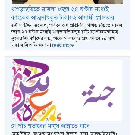
খাগড়াছড়িতে মামলা রুজুর ২৪ ঘন্টার মধ্যেই
ব্যাংকের আত্মসাৎকৃত টাকাসহ আসামী গ্রেফতার
জসীম উদ্দিন জয়নাল, পার্বত্যাঞ্চল প্রতিনিধি : খাগড়াছড়িতে মামলা
রুজুর ২৪ ঘন্টার মধ্যেই খাগড়াছড়ি নতুন কুড়ি ক্যান্টনমেন্ট হাই
স্কুলের শিক্ষার্থীদের কাছ থেকে আদায়কৃত প্রায় পৌনে ১০ লাখ
টাকা মাসিক ফি জমা না
read more
যে পাঁচ স্বভাবের মানুষ জান্নাতে যাবে
ডেস্ক নিউজ : জান্নাত অর্থ বাগান, উদ্যান, ঢাকা, আচ্ছন্ন ইত্যাদি।