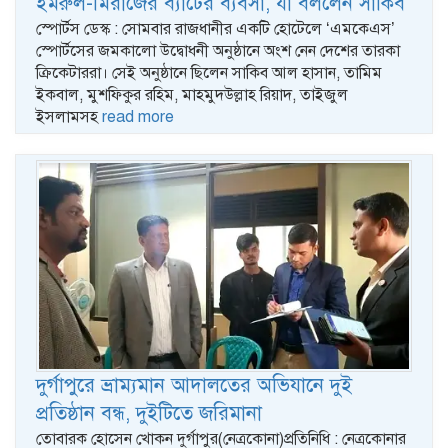
ইমরুল-মিরাজের ব্যাটের ব্যবসা, যা বললেন সাকিব
স্পোর্টস ডেস্ক : সোমবার রাজধানীর একটি হোটেলে ‘এমকেএস’
স্পোর্টসের জমকালো উদ্বোধনী অনুষ্ঠানে অংশ নেন দেশের তারকা
ক্রিকেটাররা। সেই অনুষ্ঠানে ছিলেন সাকিব আল হাসান, তামিম
ইকবাল, মুশফিকুর রহিম, মাহমুদউল্লাহ রিয়াদ, তাইজুল
ইসলামসহ
read more
দুর্গাপুরে ভ্রাম্যমান আদালতের অভিযানে দুই
প্রতিষ্ঠান বন্ধ, দুইটিতে জরিমানা
তোবারক হোসেন খোকন দুর্গাপুর(নেত্রকোনা)প্রতিনিধি : নেত্রকোনার