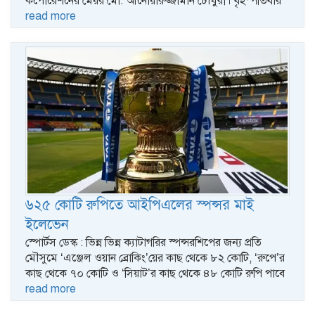
কর্পোরেশনের মেয়র মো. আনোয়ারুজ্জামান চৌধুরী। বৃহস্পতিবার
read more
৬২৫ কোটি রুপিতে আইপিএলের স্পন্সর মাই
ইলেভেন
স্পোর্টস ডেস্ক : ভিন্ন ভিন্ন ক্যাটাগরির স্পন্সরশিপের জন্য প্রতি
মৌসুমে ‘এঞ্জেল ওয়ান ব্রোকিং’য়ের কাছ থেকে ৮২ কোটি, ‘রুপে’র
কাছ থেকে ৭০ কোটি ও ‘সিয়াট’র কাছ থেকে ৪৮ কোটি রুপি পাবে
read more