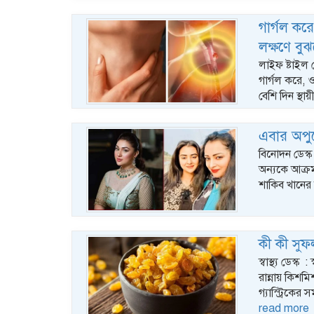
গার্গল কর
লক্ষণে বু
লাইফ ষ্টাইল 
গার্গল করে, 
বেশি দিন স্থায়
এবার অপু
বিনোদন ডেস্ক
অন্যকে আক্র
শাকিব খানের দ
কী কী সু
স্বাস্থ্য ডেস্
রান্নায় কিশম
গ্যাস্ট্রিকে
read more