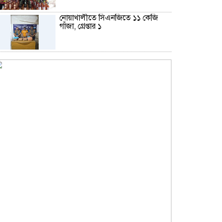
নোয়াখালীতে সিএনজিতে ১১ কেজি
গাঁজা, গ্রেপ্তার ১
বড়পুকুরিয়া কয়লা খনি ঘিরে নতুন স্বপ্ন,
আশার আলো দেখছে পার্বতীপুর
নোয়াখালীতে ৯৭৯০ ইয়াবাসহ দুই
পাচারকারী গ্রেপ্তার
কাজের ঘণ্টা নয়, উৎপাদনশীলতাই
হোক জাতীয় সমৃদ্ধির মাপকাঠি
বিশ্বকাপে মেসিকে মেরে ফেলার ষড়যন্ত্র,
বেরিয়ে এলো ভয়াবহ সব তথ্য