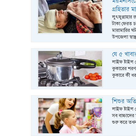
ময়মনসিংহে
গ্রহিতার 
লুৎফুন্নাহার
টাকা ফেরত চাও
মারামারির ঘ
উপজেলা স্বাস্থ
যে ৫ খাবার
লাইফ ষ্টাইল ড
কুকারের শরণা
কুকারে কী ধর
শিশুর অতি
লাইফ ষ্টাইল 
সব বাচ্চাদের
শুরু করে তখ