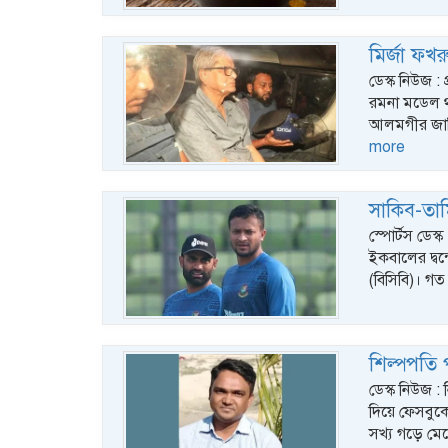
মির্জা ফ
ডেস্ক নিউজ :
রমনা মডেল থ
আলমগীর জামি
more
সাকিব-তামি
স্পোর্টস ডেস
ইকবালের দ্বন
(বিসিবি)। গ
শিল্পপতি
ডেস্ক নিউজ : 
দিয়ে ফেসবুক
সখ্য গড়ে মে