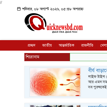
//
শনিবার, ০৮ অগাস্ট ২০২৬, ০৫:৩৮ অপরাহ্ন
প্রচ্ছদ
জাতীয়
আন্তর্জাতিক
রাজনীতি
খেলা
শিরোনাম
বীর্য বাড়
লাইফ ষ্টাইল ড
আর এমন সমস্
সব পুরুষকেই শ