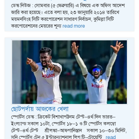
ডেস্ক নিউজ : সোমবার (৫ ফেব্রুয়ারি) এ বিষয়ে এক অফিস আদেশ
জারি করা হয়েছে। এতে বলা হয়, ২৩ জানুয়ারি ২০১৪ তারিখে
ময়মনসিংহ সিটি করপোরেশন সাধারণ নির্বাচন, কুমিল্লা সিটি
করপোরেশনের মেয়রের শূন্য
read more
ছোটপর্দায় আজকের খেলা
স্পোর্টস ডেস্ক : ক্রিকেট বিশাখাপট্টনম টেস্ট–৪র্থ দিন ভারত–
ইংল্যান্ড সকাল ১০টা, স্পোর্টস ১৮–১ ও টি স্পোর্টস কলম্বো
টেস্ট–৪র্থ টেস্ট শ্রীলঙ্কা–আফগানিস্তান সকাল ১০–৩০ মিনিট,
সনি স্পোর্টস টেন ৫ ইন্টারন্যাশনাল লিগ টি–টোয়েন্টি
read