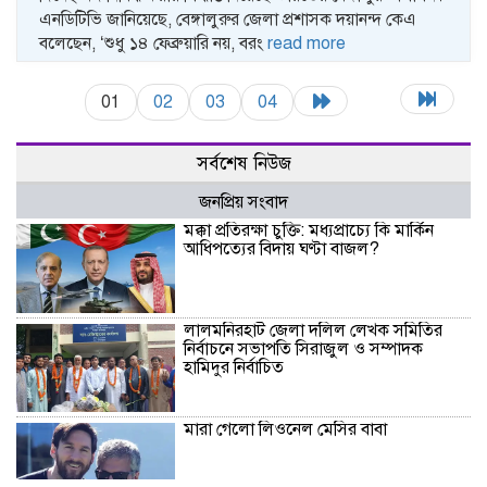
এনডিটিভি জানিয়েছে, বেঙ্গালুরুর জেলা প্রশাসক দয়ানন্দ কেএ
বলেছেন, ‘শুধু ১৪ ফেব্রুয়ারি নয়, বরং
read more
01
02
03
04
সর্বশেষ নিউজ
জনপ্রিয় সংবাদ
মক্কা প্রতিরক্ষা চুক্তি: মধ্যপ্রাচ্যে কি মার্কিন
আধিপত্যের বিদায় ঘণ্টা বাজল?
‎লালমনিরহাট জেলা দলিল লেখক সমিতির
নির্বাচনে সভাপতি সিরাজুল ও সম্পাদক
হামিদুর নির্বাচিত
মারা গেলো লিওনেল মেসির বাবা