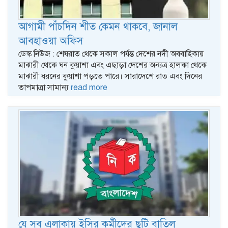
আগামী পাঁচদিন শীত কেমন থাকবে, জানাল
আবহাওয়া অফিস
ডেস্ক নিউজ : শেষরাত থেকে সকাল পর্যন্ত দেশের নদী অববাহিকায়
মাঝারী থেকে ঘন কুয়াশা এবং এছাড়া দেশের অন্যত্র হালকা থেকে
মাঝারী ধরনের কুয়াশা পড়তে পারে। সারাদেশে রাত এবং দিনের
তাপমাত্রা সামান্য
read more
যে সব এলাকায় ইসির কর্মীদের ছুটি বাতিল