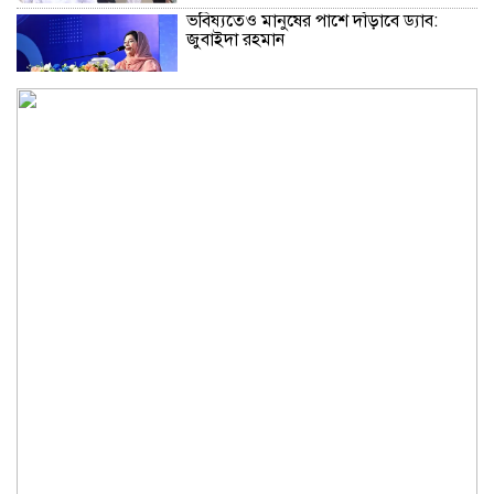
ভবিষ্যতেও মানুষের পাশে দাঁড়াবে ড্যাব:
জুবাইদা রহমান
চুরির অপবাদে গাছে বেঁধে তরুণীকে মারধর,
গ্রেপ্তার ২
কিশোরগঞ্জে অটোরিক্সাকে চাপা দিল যাত্রীবাহী
বাস, নিহত ২
কুড়িগ্রামে শহিদমিনার শাপলা চত্বর ভেঙে
সংকুচিত করায় জনমনে ক্ষোভ
সবার সম্মিলিত প্রচেষ্টায় সুন্দর বাংলাদেশ
গড়তে চাই: প্রধানমন্ত্রী