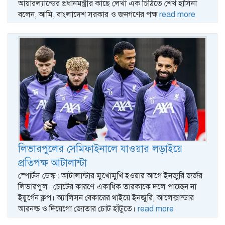
আয়ারল্যান্ডের প্রধানমন্ত্রীর কাছে লেখা এক চিঠিতে শেখ হাসিনা
বলেন, আমি, বাংলাদেশ সরকার ও জনগণের পক্ষ
read more
লিভারপুলের সেমিফাইনালে যাওয়ার লড়াইয়ে
প্রতিপক্ষ আটালান্টা
স্পোর্টস ডেস্ক : আটালান্টার মুখোমুখি হওয়ার আগে ইনজুরি জর্জর
লিভারপুল। চোটের কারণে একাধিক তারকাকে দলে পাচ্ছেন না
ইয়ুর্গেন ক্লপ। অ্যালিসন বেকারের থাইয়ে ইনজুরি, আলেক্সান্ডার
আরনল্ড ও দিয়েগো জোতার চোট হাঁটুতে।
read more