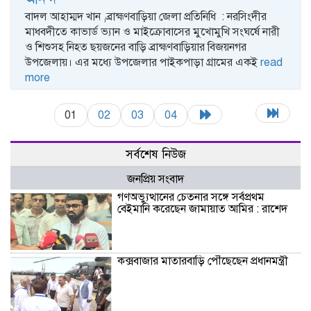
বাদল আহাম্মদ খান ,ব্রাহ্মণবাড়িয়া জেলা প্রতিনিধি : নরসিংদীর
মাধবদীতে কাভার্ড ভ্যান ও মাইক্রোবাসের মুখোমুখি সংঘর্ষে নারী
ও শিশুসহ নিহত ছয়জনের বাড়ি ব্রাহ্মণবাড়িয়ার বিজয়নগর
উপজেলায়। এর মধ্যে উপজেলার পাইকপাড়া গ্রামের একই
read
more
01
02
03
04
সর্বশেষ নিউজ
জনপ্রিয় সংবাদ
গণঅভ্যুত্থানের চেতনার সঙ্গে সর্বপ্রথম
বেইমানি করেছেন জামায়াত আমির : রাশেদ
কক্সবাজার মাতারবাড়ি পৌঁছেছেন প্রধানমন্ত্রী