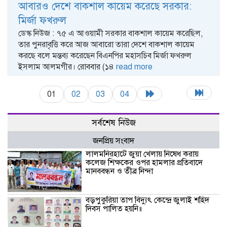
আবারও দেশে বাকশাল কায়েম করেছে সরকার:
মির্জা ফখরুল
ডেস্ক নিউজ : ৭৫ এ আওয়ামী সরকার বাকশাল কায়েম করেছিল,
তার পুনরাবৃত্তি করে আজ আবারো তারা দেশে বাকশাল কায়েম
করছে বলে মন্তব্য করেছেন বিএনপির মহাসচিব মির্জা ফখরুল
ইসলাম আলমগীর। রোববার (১৪
read more
01
02
03
04
সর্বশেষ নিউজ
জনপ্রিয় সংবাদ
‎লালমনিরহাটে জুয়া খেলায় নিষেধ করায়
কলেজ শিক্ষকের ওপর হামলার প্রতিবাদে
মানববন্ধন ও তীব্র নিন্দা
বড়পুকুরিয়া তাপ বিদ্যুৎ কেন্দ্রে জুলাই শহিদ
দিবস পালিত হয়নি॥