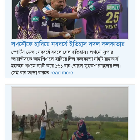
লখনৌকে হারিয়ে নববর্ষে ইতিহাস বদল কলকাতার
স্পোর্টস ডেস্ক : নববর্ষে বদলে গেল ইতিহাস। লখনৌ সুপার
জায়ান্টসকে আইপিএলে হারিয়ে দিল কলকাতা নাইট রাইডার্স।
ইডেনে প্রথমে ব্যাট করে ১৬১ রান তোলে লুকেশ রাহুলের দল।
সেই রান তাড়া করতে
read more