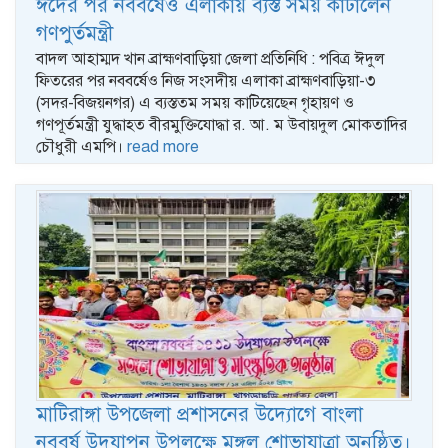
ঈদের পর নববর্ষেও এলাকায় ব্যস্ত সময় কাটালেন
গণপুর্তমন্ত্রী
বাদল আহাম্মদ খান ব্রাহ্মণবাড়িয়া জেলা প্রতিনিধি : পবিত্র ঈদুল
ফিতরের পর নববর্ষেও নিজ সংসদীয় এলাকা ব্রাহ্মণবাড়িয়া-৩
(সদর-বিজয়নগর) এ ব্যস্ততম সময় কাটিয়েছেন গৃহায়ণ ও
গণপূর্তমন্ত্রী যুদ্ধাহত বীরমুক্তিযোদ্ধা র. আ. ম উবায়দুল মোকতাদির
চৌধুরী এমপি।
read more
মাটিরাঙ্গা উপজেলা প্রশাসনের উদ্যােগে বাংলা
নববর্ষ উদযাপন উপলক্ষে মঙ্গল শোভাযাত্রা অনুষ্ঠিত।