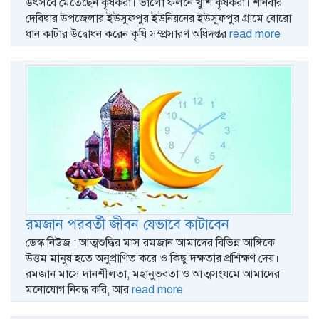
উৎসবে মেতেছেন কৃষকরা। ভালো ফলনে খুশি কৃষকরা। শনিবার
দেবিদ্বার উপজেলার ইউসুফপুর ইউনিয়নের ইউসুফপুর গ্রামে বোরো
ধান কাটার উদ্বোধন করেন কৃষি সম্প্রসারণ অধিদপ্তর
read more
রমজান পরবর্তী জীবন যেভাবে কাটাবেন
ডেস্ক নিউজ : আত্মশুদ্ধির মাস রমজান আমাদের বিভিন্ন আঙ্গিকে
উত্তম মানুষ হতে অনুপ্রাণিত করে ও কিছু দক্ষতার প্রশিক্ষণ দেয়।
রমজান মাসে দানশীলতা, মহানুভবতা ও আত্মসংযমে আমাদের
মনোযোগ নিবদ্ধ করি, আর
read more