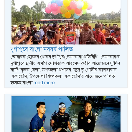
দুর্গাপুরে বাংলা নববর্ষ পালিত
তোবারক হোসেন খোকন দুর্গাপুর(নেত্রকোনা)প্রতিনিধি : নেত্রকোনার
দুর্গাপুরে স্থানীয় এমপি মোশতাক আহমেদ রুহীর আয়োজনে দু‘দিন
ব্যাপি কৃষক মেলা, উপজেলা প্রশাসন, ক্ষুদ্র নৃ-গোষ্ঠীর কালচারাল
একাডেমি, উপজেলা শিল্পকলা একাডেমি‘র আয়োজনে পালিত
হয়েছে বাংলা
read more