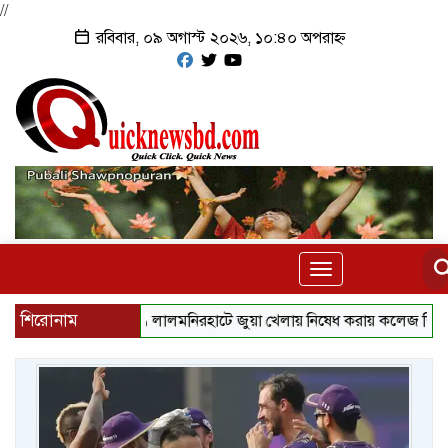
//
রবিবার, ০৯ অগাস্ট ২০২৬, ১০:৪০ অপরাহ্ন
Toggle
navigation
শিরোনাম
‎লালমনিরহাটে জুয়া খেলায় নিষেধ করায় কলেজ শিক্ষকের ওপর হা