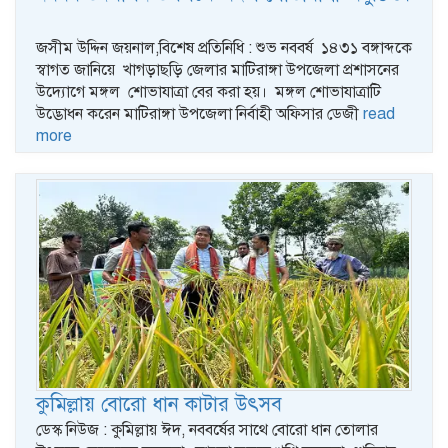
জসীম উদ্দিন জয়নাল,বিশেষ প্রতিনিধি : শুভ নববর্ষ ১৪৩১ বঙ্গাব্দকে
স্বাগত জানিয়ে খাগড়াছড়ি জেলার মাটিরাঙ্গা উপজেলা প্রশাসনের
উদ্যোগে মঙ্গল শোভাযাত্রা বের করা হয়। মঙ্গল শোভাযাত্রাটি
উদ্ভোধন করেন মাটিরাঙ্গা উপজেলা নির্বাহী অফিসার ডেজী
read
more
কুমিল্লায় বোরো ধান কাটার উৎসব
ডেস্ক নিউজ : কুমিল্লায় ঈদ, নববর্ষের সাথে বোরো ধান তোলার