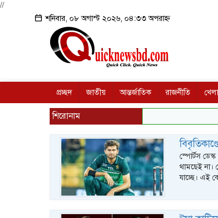
//
শনিবার, ০৮ অগাস্ট ২০২৬, ০৪:৩৩ অপরাহ্ন
প্রচ্ছদ
জাতীয়
আন্তর্জাতিক
রাজনীতি
খেলা
শিরোনাম
বিবৃতিকাণ্
স্পোর্টস ডেস্
থামছেই না। ব
যাচ্ছে। এই 