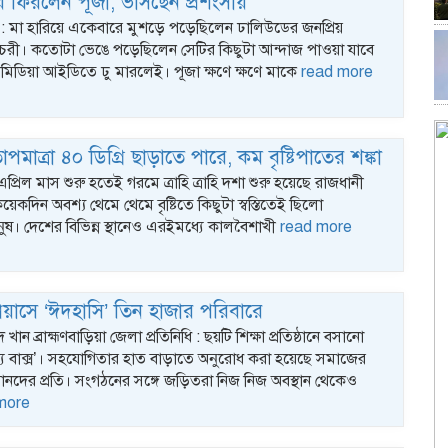
িয়ে ফিরলেন পূজা, ভাসছেন প্রশংসায়
ক : মা হারিয়ে একেবারে মুশড়ে পড়েছিলেন ঢালিউডের জনপ্রিয়
 চেরী। কতোটা ভেঙে পড়েছিলেন সেটির কিছুটা আন্দাজ পাওয়া যাবে
মিডিয়া আইডিতে ঢু মারলেই। পূজা ক্ষণে ক্ষণে মাকে
read more
াপমাত্রা ৪০ ডিগ্রি ছাড়াতে পারে, কম বৃষ্টিপাতের শঙ্কা
এপ্রিল মাস শুরু হতেই গরমে ত্রাহি ত্রাহি দশা শুরু হয়েছে রাজধানী
প
েকদিন অবশ্য থেমে থেমে বৃষ্টিতে কিছুটা স্বস্তিতেই ছিলো
গ
ুষ। দেশের বিভিন্ন স্থানেও এরইমধ্যে কালবৈশাখী
read more
প্রয়াসে ‘ঈদহাসি’ তিন হাজার পরিবারে
ান ব্রাহ্মণবাড়িয়া জেলা প্রতিনিধি : ছয়টি শিক্ষা প্রতিষ্ঠানে বসানো
য্য বাক্স’। সহযোগিতার হাত বাড়াতে অনুরোধ করা হয়েছে সমাজের
বানদের প্রতি। সংগঠনের সঙ্গে জড়িতরা নিজ নিজ অবস্থান থেকেও
more