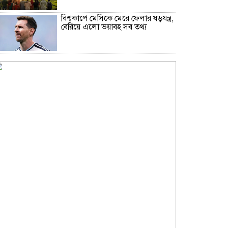
বিশ্বকাপে মেসিকে মেরে ফেলার ষড়যন্ত্র,
বেরিয়ে এলো ভয়াবহ সব তথ্য
াবনায় প্রথমবারের মত চালু হলো শিশুদের সফট ইনডোর প্লে-
্রাউন্ড ‘পিএস ডিজনিল্যান্ডে প্লে-গ্রাউন্ড’
গলায় দড়ি প্যাঁচানো যুবদল নেতার
মরদেহ ডোবায়, দুই চাচাতো ভাই
পলাতক
ক্যাশলেস বাংলাদেশ বিনির্মাণে
ইসলামী ব্যাংকের উদ্যোগে বাংলা
কিউআর নিয়ে বিশিষ্ট আলেমদের সঙ্গে
মতবিনিময় সভা অনুষ্ঠিত
চিরিরবন্দর উপজেলায় ভ্রাম্যমান
আদালতে মাদক ব্যবসায়ীর ২ বছরের
সাজা॥