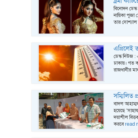
ট্রমা কাট
বিনোদন ডেস্
নায়িকা পূজা
তার সোশ্যাল 
এপ্রিলেই ত
ডেস্ক নিউজ : 
ঢাকায়। গত কয়
রাজধানীর মান
সম্মিলিত 
বাদল আহাম্মদ খ
হয়েছে ‘সাহা
দয়াশীল বিত্ত
করবে
read 