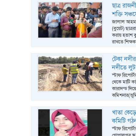
ছাত্র রাজন
শক্তি সঞ্চ
জালাল আহমদ,ঢা
(বুয়েট) ছাত্র
করায় হতাশ বু
রাখতে শিক্ষ
টেকা নদীর
নদীতে লু
স্টাফ রিপোর
থেকে মাটি ক
কারাদন্ড দি
কমিশনার(ভূ
খাতা কেড়ে
কমিটি গঠ
স্টাফ রিপোর্
গোপালপুর স্ক