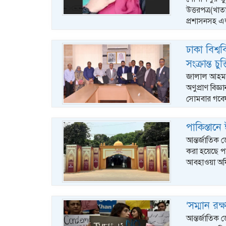
উত্তরপত্র(খা
প্রশাসনসহ এ
ঢাকা বিশ্
সংক্রান্ত চুক্
জালাল আহমদ,ঢা
অণুপ্রাণ বিজ
সোমবার গবেষণা
পাকিস্তান
আন্তর্জাতিক 
করা হয়েছে প
আবহাওয়া অফ
‘সম্মান রক্
আন্তর্জাতিক ড