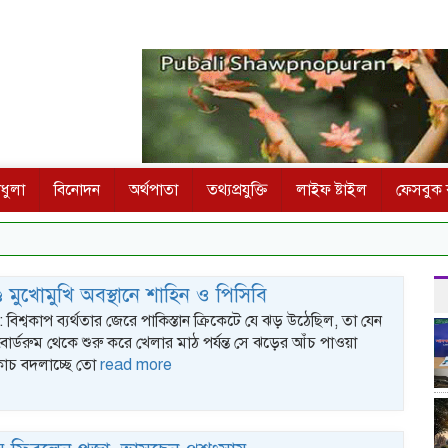
ধুলা
বিনোদন
অর্থপাতা
তথ্যপ্রযুক্তি
লাইফ ষ্টাইল
ফেসবুক ক
ডে মুখোমুখি অবস্থানে শাহিন ও পিসিবি
ক : বিশ্বকাপ ব্যর্থতার জেরে পাকিস্তান ক্রিকেটে যে ঝড় উঠেছিল, তা যেন
োর্ডরুম থেকে শুরু করে খেলার মাঠ পর্যন্ত সে ঝড়ের আঁচ পাওয়া
কোচ বদলাচ্ছে তো
read more