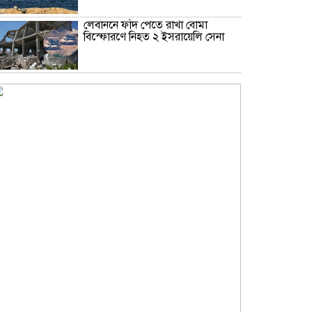
লেবাননে ফাঁদ পেতে রাখা বোমা
বিস্ফোরণে নিহত ২ ইসরায়েলি সেনা
আজকের নামাজের সময়সূচি, ৬
আগস্ট, ২০২৬
দিল্লির অনুষ্ঠানে দণ্ডিত হাসিনাকে
বক্তব্যের অনুমতি দেওয়ায় বাংলাদেশের
ক্ষুব্ধ প্রতিক্রিয়া
বরিশাল বিশ্ববিদ্যালয়ে ছাত্রদল-শিবির
সংঘর্ষ, আহত অন্তত ১০
নতুন ধারা বাংলাদেশ’র শান্তাসহ ৬
জনকে কারাগারে পাঠানোর নির্দেশ
উত্তরাঞ্চলের তিন জেলার উন্নয়নে একটি