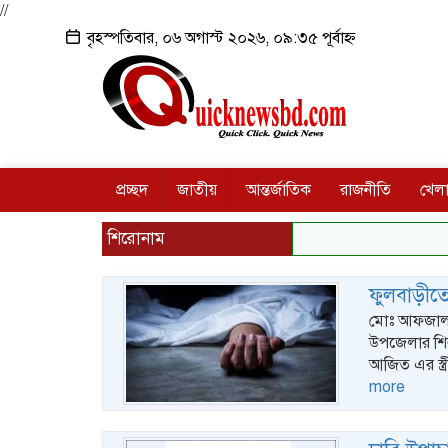
//
বৃহস্পতিবার, ০৬ অগাস্ট ২০২৬, ০৯:৩৫ পূর্বাহ্ন
প্রচ্ছদ
জাতীয়
আন্তর্জাতিক
রাজনীতি
খেলা
শিরোনাম
ফুলবাড়ীতে
মোঃ আফজাল হ
উপজেলার শিব
আজিত এর স্ত
more