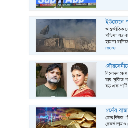
ইউক্রেনে পশ
আন্তর্জাতিক ড
পশ্চিমা অস্ত্
হামলা চালিয়ে
more
সৌরসেনীকে
বিনোদন ডেস্ক
যায়, সৃজিত প
বড় এক পার্ট
স্বর্ণের ব
ডেস্ক নিউজ : 
রেকর্ড দামও।