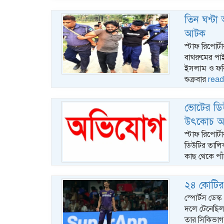
তিন ঘন্টা
আটক
স্টাফ রিপোর্
বাথরুমের পা
ইসলাম ও ফর
শুক্রবার
read
ভোটের ডি
উৎকোচ আ
স্টাফ রিপোর্
ডিউটির তালিক
কাছ থেকে পা
২৪ কোটির 
স্পোর্টস ডেস
দলে টেনেছিল
তার সিকিভাগ