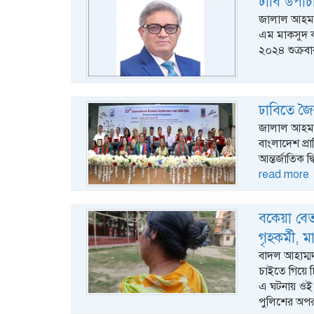
ঢাবি উপাচ
জালাল আহমদ, 
এম মাকসুদ ক
২০২৪ শুক্রবা
ঢাবিতে জৈ
জালাল আহমদ, ঢ
বাংলাদেশ প্র
আন্তর্জাতিক দ
read more
বকেয়া বেত
গৃহকর্মী, 
বাদল আহাম্মদ 
চাইতে গিয়ে চ
এ ঘটনায় ওই
পুলিশের অপ