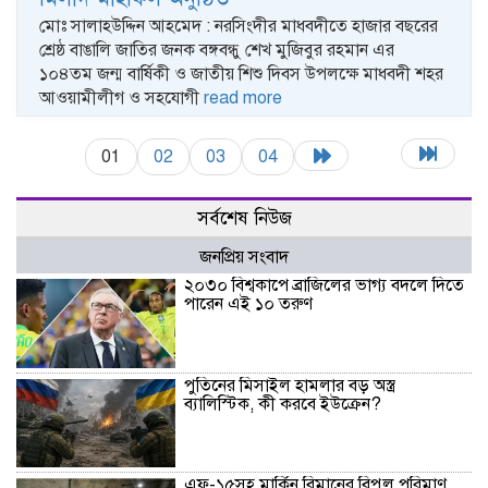
মোঃ সালাহউদ্দিন আহমেদ : নরসিংদীর মাধবদীতে হাজার বছরের
শ্রেষ্ঠ বাঙালি জাতির জনক বঙ্গবন্ধু শেখ মুজিবুর রহমান এর
১০৪তম জন্ম বার্ষিকী ও জাতীয় শিশু দিবস উপলক্ষে মাধবদী শহর
আওয়ামীলীগ ও সহযোগী
read more
01
02
03
04
সর্বশেষ নিউজ
জনপ্রিয় সংবাদ
২০৩০ বিশ্বকাপে ব্রাজিলের ভাগ্য বদলে দিতে
পারেন এই ১০ তরুণ
পুতিনের মিসাইল হামলার বড় অস্ত্র
ব্যালিস্টিক, কী করবে ইউক্রেন?
এফ-১৫সহ মার্কিন বিমানের বিপুল পরিমাণ