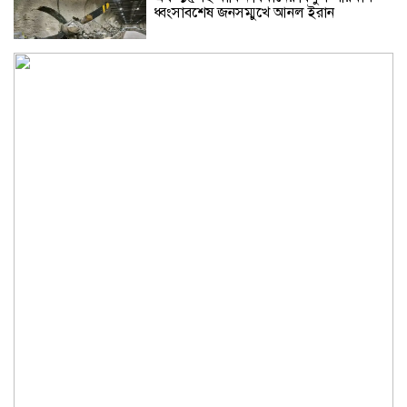
ধ্বংসাবশেষ জনসম্মুখে আনল ইরান
শ্রীলঙ্কার কারাগারে দাঙ্গায় নিহত ৩, আহত ২৩
রাশিয়ার তেল কিনলেই ১০০% শুল্ক, সিনেটে
বিল পাস
গ্রিসের উপকূলে ২ শতাধিক অভিবাসী উদ্ধার,
অধিকাংশই বাংলাদেশি
ইউক্রেনে রুশ হামলায় শিশুসহ তিনজন নিহত