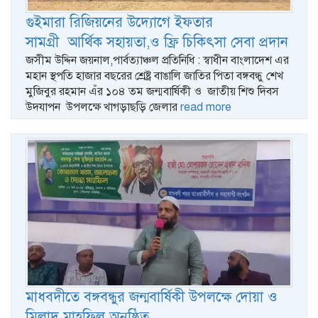
গুইমারা রিজিয়নের উদ্যোগে ইফতার
সামগ্রী আর্থিক সহায়তা,ও ফ্রি চিকিৎসা সেবা প্রদান
জসীম উদ্দিন জয়নাল,পার্বত্যাঞ্চল প্রতিনিধি : স্বাধীন বাংলাদেশ এর
মহান স্থপতি হাজার বছরের শ্রেষ্ট্র বাঙালি জাতির পিতা বঙ্গবন্ধু শেখ
মুজিবুর রহমান এঁর ১০৪ তম জন্মবার্ষিকী ও জাতীয় শিশু দিবস
উদযাপন উপলক্ষে খাগড়াছড়ি জেলার
read more
মাধবদীতে বঙ্গবন্ধুর জন্মবার্ষিকী উপলক্ষে দোয়া ও
মিলাদ মাহফিল অনুষ্ঠিত