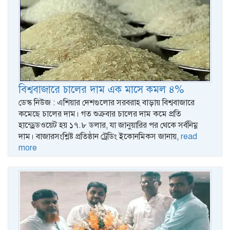
বিশ্ববাজারে চালের দাম এক মাসে কমল ৪%
ডেস্ক নিউজ : এশিয়ার দেশগুলোর সরবরাহ বাড়ায় বিশ্ববাজারে
কমেছে চালের দাম। গত শুক্রবার চালের দাম কমে প্রতি
হান্ড্রেডওয়েট হয় ১৭.৮ ডলার, যা জানুয়ারির পর থেকে সর্বনিম্ন
দাম। বাজারসংশ্লিষ্ট প্রতিষ্ঠান ট্রেডিং ইকোনমিকস জানায়,
read
more