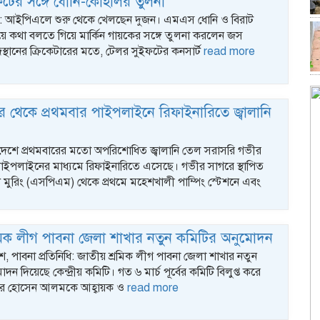
টের সঙ্গে ধোনি-কোহলির তুলনা
স্ক : আইপিএলে শুরু থেকে খেলছেন দুজন। এমএস ধোনি ও বিরাট
ে কথা বলতে গিয়ে মার্কিন গায়কের সঙ্গে তুলনা করলেন জস
্থানের ক্রিকেটারের মতে, টেলর সুইফটের কনসার্ট
read more
 থেকে প্রথমবার পাইপলাইনে রিফাইনারিতে জ্বালানি
: দেশে প্রথমবারের মতো অপরিশোধিত জ্বালানি তেল সরাসরি গভীর
াইপলাইনের মাধ্যমে রিফাইনারিতে এসেছে। গভীর সাগরে স্থাপিত
্ট মুরিং (এসপিএম) থেকে প্রথমে মহেশখালী পাম্পিং স্টেশনে এবং
মিক লীগ পাবনা জেলা শাখার নতুন কমিটির অনুমোদন
পাবনা প্রতিনিধি: জাতীয় শ্রমিক লীগ পাবনা জেলা শাখার নতুন
ন দিয়েছে কেন্দ্রীয় কমিটি। গত ৬ মার্চ পূর্বের কমিটি বিলুপ্ত করে
র হোসেন আলমকে আহ্বায়ক ও
read more