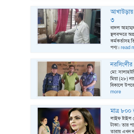
আখাউড়ায় ল
৩
বাদল আহাম্মদ 
স্থলবন্দরে অপ
কর্মকর্তাসহ
পণ্য।
read 
নরসিংদীর 
মো: সালাহউদ
মিয়া (২৮) না
বিকালে উপজ
more
মাত্র ৮০০
লাইফ ষ্টাইল 
টাকা। তার প
তারায় এখন 