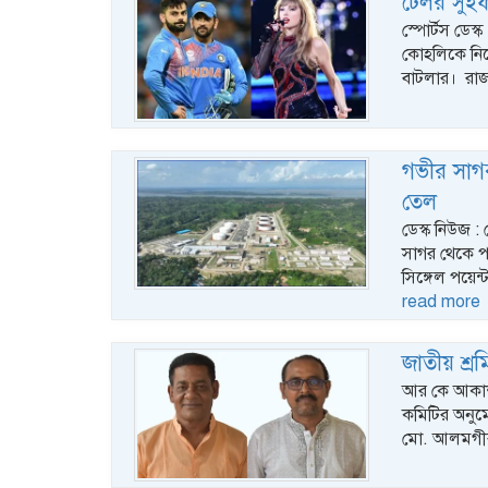
টেলর সুইফ
স্পোর্টস ডে
কোহলিকে নিয়
বাটলার। রাজস
গভীর সাগর
তেল
ডেস্ক নিউজ 
সাগর থেকে প
সিঙ্গেল পয়েন
read more
জাতীয় শ্র
আর কে আকাশ, 
কমিটির অনুমোদ
মো. আলমগী