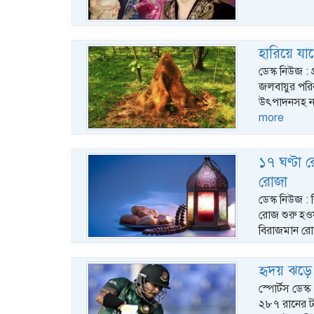
হারিয়ে যা
ডেস্ক নিউজ :
জলবায়ুর পরিব
উৎপাদনসহ না
more
১৭ ঘণ্টা 
রোজা
ডেস্ক নিউজ :
রোজ শুরু হওয়
বিরাজমান রো
হৃদয় ঝড়ে 
স্পোর্টস ডেস্
২৮৭ রানের টা