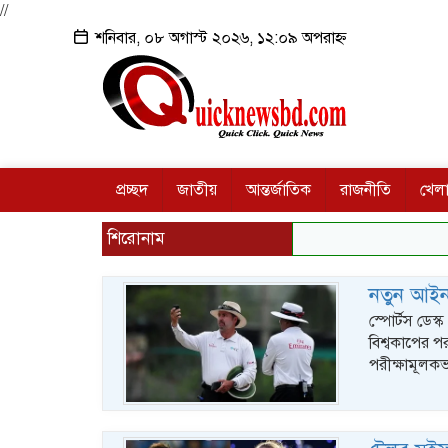
//
শনিবার, ০৮ অগাস্ট ২০২৬, ১২:০৯ অপরাহ্ন
প্রচ্ছদ
জাতীয়
আন্তর্জাতিক
রাজনীতি
খেলা
শিরোনাম
নতুন আইন 
স্পোর্টস ডেস
বিশ্বকাপের প
পরীক্ষামূলকভ