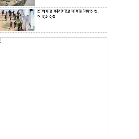
শ্রীলঙ্কার কারাগারে দাঙ্গায় নিহত ৩,
আহত ২৩
রাশিয়ার তেল কিনলেই ১০০% শুল্ক,
সিনেটে বিল পাস
গ্রিসের উপকূলে ২ শতাধিক অভিবাসী
উদ্ধার, অধিকাংশই বাংলাদেশি
ইউক্রেনে রুশ হামলায় শিশুসহ তিনজন
নিহত
হোয়াইট হাউজে ট্রাম্পের ৪০ কোটি
ডলারের বলরুম তৈরিতে আদালতের
স্থগিতাদেশ
হরমুজে নৌজোট গড়ার মার্কিন