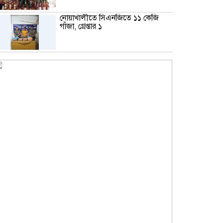
নোয়াখালীতে সিএনজিতে ১১ কেজি
গাঁজা, গ্রেপ্তার ১
বড়পুকুরিয়া কয়লা খনি ঘিরে নতুন স্বপ্ন,
আশার আলো দেখছে পার্বতীপুর
নোয়াখালীতে ৯৭৯০ ইয়াবাসহ দুই
পাচারকারী গ্রেপ্তার
কাজের ঘণ্টা নয়, উৎপাদনশীলতাই
হোক জাতীয় সমৃদ্ধির মাপকাঠি
বিশ্বকাপে মেসিকে মেরে ফেলার ষড়যন্ত্র,
বেরিয়ে এলো ভয়াবহ সব তথ্য