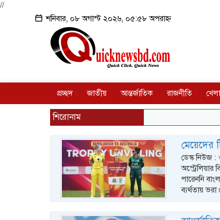
//
শনিবার, ০৮ অগাস্ট ২০২৬, ০৫:৫৮ অপরাহ্ন
প্রচ্ছদ
জাতীয়
আন্তর্জাতিক
রাজনীতি
খেলা
শিরোনাম
মেয়েদের ট
ডেস্ক নিউজ :
অস্ট্রেলিয়া
পারেননি বাংল
ব্যর্থতায় ভরা