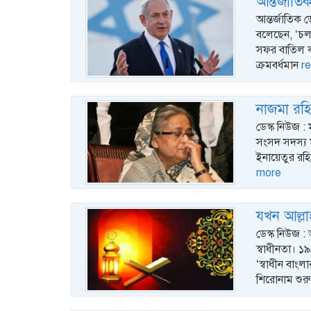
আন্তর্জাত
আন্তর্জাতিক ডে
বলেছেন, ‘চলত
সফর বাতিল কর
ক্রমবর্ধমান
r
নাজমা রহিম
ডেস্ক নিউজ : 
সংসদ সদস্য ম
ইনায়েতুর র
more
যখন আল্লা
ডেস্ক নিউজ :
স্বাধীনতা। ১
‘স্বাধীন বাং
শিরোনাম শুরু