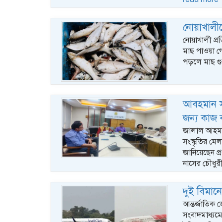
নোয়াখালী
নোয়াখালী প্র
মাছ পাওয়া গে
পড়লে মাছ গ
আবহমান সংস
জন্য কাজ 
জালাল আহমদ, ঢ
সংস্কৃতির ম
জানিয়েছেন প্
নাসের চৌধুরী
দুই বিমানে
আন্তর্জাতিক ড
সংবাদমাধ্যম