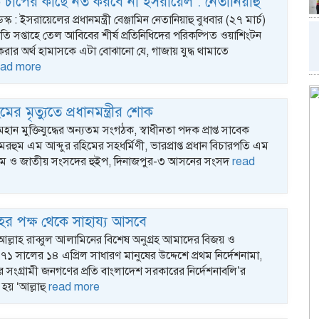
িক চাপের কাছে নত করবে না ইসরায়েল : নেতানিয়াহু
স্ক : ইসরায়েলের প্রধানমন্ত্রী বেঞ্জামিন নেতানিয়াহু বুধবার (২৭ মার্চ)
ি সপ্তাহে তেল আবিবের শীর্ষ প্রতিনিধিদের পরিকল্পিত ওয়াশিংটন
ার অর্থ হামাসকে এটা বোঝানো যে, গাজায় যুদ্ধ থামাতে
ead more
ের মৃত্যুতে প্রধানমন্ত্রীর শোক
মহান মুক্তিযুদ্ধের অন্যতম সংগঠক, স্বাধীনতা পদক প্রাপ্ত সাবেক
রহুম এম আব্দুর রহিমের সহধর্মিণী, ভারপ্রাপ্ত প্রধান বিচারপতি এম
হিম ও জাতীয় সংসদের হুইপ, দিনাজপুর-৩ আসনের সংসদ
read
হর পক্ষ থেকে সাহায্য আসবে
 আল্লাহ রাব্বুল আলামিনের বিশেষ অনুগ্রহ আমাদের বিজয় ও
৯৭১ সালের ১৪ এপ্রিল সাধারণ মানুষের উদ্দেশে প্রথম নির্দেশনামা,
লার সংগ্রামী জনগণের প্রতি বাংলাদেশ সরকারের নির্দেশনাবলি’র
 হয় ‘আল্লাহু
read more