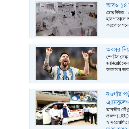
আরও ১৪ জন 
ডেস্ক নিউজ :
হাসপাতালে ভর
করপোরেশনের)
অবসর নিয়
স্পোর্টস ডেস
জানিয়েছিলেন
অবসরের ডাক
নওগাঁর পত্ন
এ্যামবুলেন্
তানভীর চৌধুর
প্রকল্প(UGDP
ও সহযোগিতার
read more