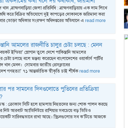
াড়িয়া একদামের কথা বলে দর কষাকষি, জরিমানা
খান ,ব্রাহ্মণবাড়িয়া জেলা প্রতিনিধি : ব্রাহ্মণবাড়িয়ায় এক দাম লিখে
কষি করে বিক্রির অভিযোগে দুই কাপড়ের দোকানকে জরিমানা করা
ার ভোক্তা অধিকার সংরক্ষণ অধিদপ্তরের অভিযানে এ
read more
স্তানি আমলের রাজনীতি চালুর চেষ্টা চলছে : মেনন
‘বয়কট ইন্ডিয়া’ স্লোগান তুলে দেশে পাকিস্তানি আমলের
 চেষ্টা চলছে বলে মন্তব্য করেছেন বাংলাদেশের ওয়ার্কার্স পার্টির
দ খান মেনন। সোমবার জাতীয় প্রেসক্লাবের
েশ গণহত্যা’ ৭১ আন্তর্জাতিক স্বীকৃতি চাই শীর্ষক
read more
লার পর সামনের দিনগুলোতে পুতিনের প্রতিক্রিয়া
?
ডেস্ক : ক্রোকাস সিটি হলে হামলায় নিহতদের জন্য শোক পালন করছে
কোর নিউ আরবাট অ্যাভিনিউয়ে রাশিয়ার সবচেয়ে বড় ভিডিও
 কয়েকটি সারিবদ্ধভাবে রাখা আছে। স্ক্রিনগুলোর সব ক’টিতে আজকে