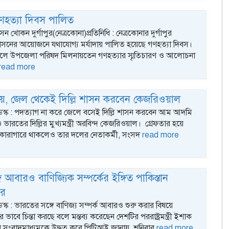
 গণহত্যা দিবস পালিত
খোকন দুর্গাপুর(নেত্রকোনা)প্রতিনিধি : নেত্রকোনার দুর্গাপুর
াসনের আয়োজনে যথাযোগ্য মর্যাদায় পালিত হয়েছে গণহত্যা দিবস।
লে উপজেলা পরিষদ মিলনায়তেন গণহত্যার স্মৃতিচারণ ও আলোচনা
read more
নয়, জেল থেকেই দিল্লি শাসন করবেন কেজরিওয়াল
ডেস্ক : পদত্যাগ না করে জেলে বসেই দিল্লি শাসন করবেন আম আদমি
ন ও ভারতের দিল্লির মুখ্যমন্ত্রী অরবিন্দ কেজরিওয়াল। গ্রেফতার হয়ে
ারাগারে থাকলেও তার দলের নেতাকর্মী, সংসদ
read more
্গে আবারও বাণিজ্যিক সম্পর্কের ইঙ্গিত পাকিস্তান
রীর
েস্ক : ভারতের সঙ্গে বাণিজ্য সম্পর্ক আবারও শুরু করার বিষয়ে
র ভাবে চিন্তা করছে বলে মন্তব্য করেছেন দেশটির পররাষ্ট্রমন্ত্রী ইশাক
ান সংবাদমাধ্যমকে উদ্ধৃত করে পিটিআই জানায়, শনিবার
read more