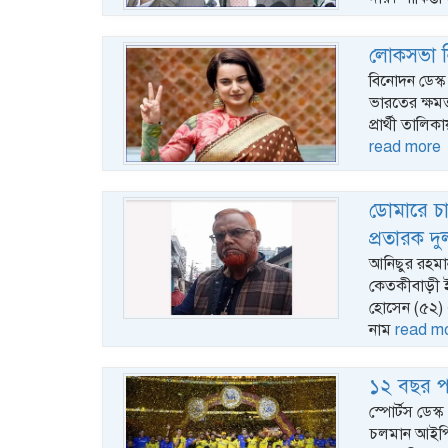
লোকসভা নির
বিনোদন ডেস্ক
ভারতের ক্ষ
প্রার্থী তাল
read more
ডোমারে চা
প্রতারক দ
আনিছুর রহমা
কেতকীবাড়ী ই
হোসেন (৫২) এল
নাম
read m
১২ বছর পর
স্পোর্টস ডে
চলমান আইপিএ