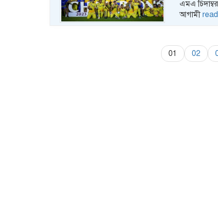
এমএ চিদাম্বর
আগামী
read
01
02