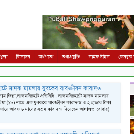
ধুলা
বিনোদন
অর্থপাতা
তথ্যপ্রযুক্তি
লাইফ ষ্টাইল
ফেসবুক ক
টে মাদক মামলায় যুবকের যাবজ্জীবন কারাদণ্ড
লাম জিন্না,লালমনিরহাট প্রতিনিধি : লালমনিরহাটে মাদক মামলায়
িয়া (১৯) নামে এক যুবককে যাবজ্জীবন কারাদন্ড ও ২ হাজার টাকা
াদায়ে আরও ৬ মাসের সশ্রম কারাদন্ড দিয়েছেন আদালত।রোবার(