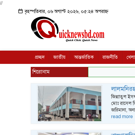
//
বৃহস্পতিবার, ০৬ অগাস্ট ২০২৬, ০৫:২৪ অপরাহ্ন
প্রচ্ছদ
জাতীয়
আন্তর্জাতিক
রাজনীতি
খেলা
শিরোনাম
লালমনিরহা
জিন্নাতুল ইস
মোঃ রাসেল ম
জরিমানা, অন
read more