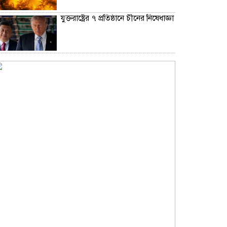
যুক্তরাষ্ট্রের ৭ প্রতিষ্ঠানে চীনের নিষেধাজ্ঞা
উপমহাদেশের প্রভাবশালী ১০ সুফি
সাধক
রাজধানীতে ২৪ ঘণ্টায় ডিএমপির
অভিযানে গ্রেফতার ৪৬৬
প্রতারণা মামলায় সালমান খানকে
আদালতে তলব
কোটি টাকার মৃত্যু ভাতার লোভে
সেনাদের বিয়ে, সামনে এলো
চাঞ্চল্যকর অভিযোগ
ঢাকা সফরের শেষ দিনে লালবাগ কেল্লা