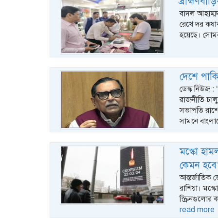
ব্রাহ্মণব
বাদল আহাম্মদ 
রেখে দর কষা
হয়েছে। সোমব
দেশে পাকি
ডেস্ক নিউজ : 
রাজনীতি চালুর
সভাপতি রাশে
সামনে বাংলাদ
মস্কো হাম
কেমন হবে
আন্তর্জাতিক 
রাশিয়া। মস্
স্ক্রিনগুলোর
read more