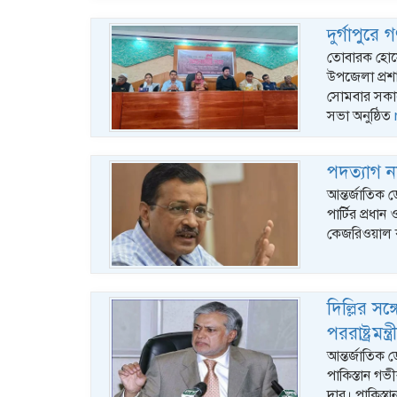
দুর্গাপুরে
তোবারক হোসেন 
উপজেলা প্রশ
সোমবার সকা
সভা অনুষ্ঠিত
পদত্যাগ 
আন্তর্জাতিক 
পার্টির প্রধা
কেজরিওয়াল ক
দিল্লির সঙ
পররাষ্ট্রমন্ত্
আন্তর্জাতিক ড
পাকিস্তান গভী
দার। পাকিস্ত