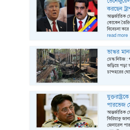
ভেনেজুয়ে
করছেন ট্রাম
আন্তর্জাতিক ডে
কোকেন তৈরির
বিবেচনা করে 
read more
ভাস্কর মান
ডেস্ক নিউজ :
জড়িয়ে পড়া ভা
চান্দহরের ঘো
যুক্তরাষ্ট্
পারভেজ 
আন্তর্জাতিক 
কিরিয়াকু জানা
জেনারেল পারভ