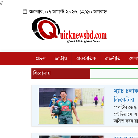
//
শুক্রবার, ০৭ অগাস্ট ২০২৬, ১২:৫০ অপরাহ্ন
প্রচ্ছদ
জাতীয়
আন্তর্জাতিক
রাজনীতি
খেলা
শিরোনাম
ম্যাচ চলা
ক্রিকেটার
স্পোর্টস ডেস্
স্টেডিয়ামে
অসিত বরন রায