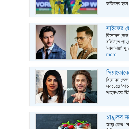
অজিদের হয়ে
সাইফের ছে
বিনোদন ডেস্
বলিউডে পা র
‘নাদানিয়া’ ম
more
প্রিয়াংকা
বিনোদন ডেস্
সবচেয়ে ‘আবেদ
শাহরুখকে তিন
স্বাস্থ্য
স্বাস্থ্য ডেস্