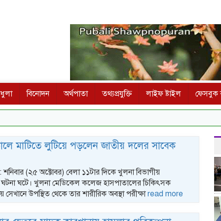
ধুলা
বিনোদন
অর্থপাতা
তথ্যপ্রযুক্তি
লাইফ ষ্টাইল
ফেসবুক ক
কালে মাটিতে লুটিয়ে পড়লেন জাতীয় দলের সাবেক
ক : শনিবার (২৫ অক্টোবর) বেলা ১১টার দিকে খুলনা বিভাগীয়
 এ ঘটনা ঘটে। খুলনা মেডিকেল কলেজ হাসপাতালের চিকিৎসক
় সেখানে উপস্থিত থেকে তার শারীরিক অবস্থা পরীক্ষা
read more