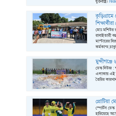
যুক্তরাষ্ট্র।
rea
কুড়িগ্রামে
শিক্ষার্থীরা
মোঃ মশিউর রহম
রাবাইতারী বহু
মাস্টারের বির
কর্মকান্ড,চা
মুন্সীগঞ্জ
ডেস্ক নিউজ : শ
এলাকায় এই 
তৈরির কারখান
প্রোটিয়া 
স্পোর্টস ডেস্
হারিয়েছে অস্ট