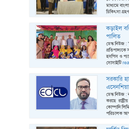
মাধ্যমে বাংল
চিকিৎসা গ্র
কড়াইল বস্
পালিত
ডেস্ক নিউজ : 
প্রতিপাদ্যকে
হসপিস ও প্যা
সোসাইটি
re
সরকারি হ
এসেনশিয়াল
ডেস্ক নিউজ :
করছে রাষ্ট্র
কোম্পানি লিম
পরিচালক আব