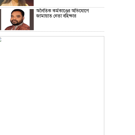
অনৈতিক কর্মকাণ্ডের অভিযোগে
জামায়াত নেতা বহিষ্কার
সকালে খালি পেটে মেথি ভেজানো পানি
পানের উপকারিতা
কোলেস্টেরল নিয়ন্ত্রণে রাখবে পেস্তা
বাদাম
ফিফার বিশ্বকাপ বয়কটের সিদ্ধান্তে অটল
উয়েফা
মধ্যপ্রাচ্যজুড়ে ব্ল্যাকআউটের হুঁশিয়ারি
ইরানের
অস্ট্রেলিয়ার সাথে বাণিজ্য, বিনিয়োগ ও