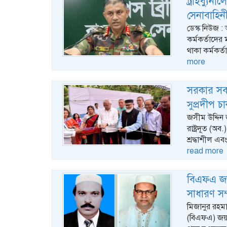
ট্রাইব্যুন
সেনাবাহিন
ডেস্ক নিউজ : 
কর্মকর্তাদে
থাকা কর্মকর
more
সরকার সব ধ
সুপ্রদীপ 
জসীম উদ্দিন জয়
রাষ্ট্রদূত (অ
শ্রদ্ধাশীল এ
read more
বিএফএ জয়
সাধারণ সম
মিজানুর রহমা
(বিএফএ) জয়প