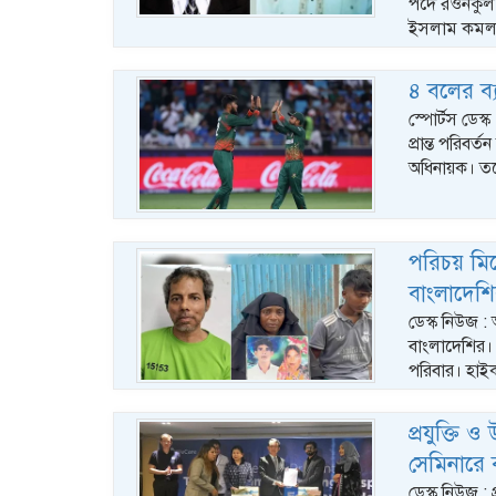
পদে রওনকুল 
ইসলাম কমল ন
৪ বলের ব্
স্পোর্টস ডেস
প্রান্ত পরিবর
অধিনায়ক। ত
পরিচয় মি
বাংলাদেশ
ডেস্ক নিউজ 
বাংলাদেশির। 
পরিবার। হাই
প্রযুক্তি ও
সেমিনারে ব
ডেস্ক নিউজ : প