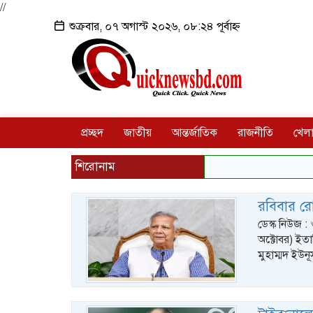
//
শুক্রবার, ০৭ অগাস্ট ২০২৬, ০৮:২৪ পূর্বাহ্ন
প্রচ্ছদ
জাতীয়
আন্তর্জাতিক
রাজনীতি
খেলা
শিরোনাম
রবিবার রোম
ডেস্ক নিউজ : 
অক্টোবর) ইতাল
মুহাম্মদ ইউনূ