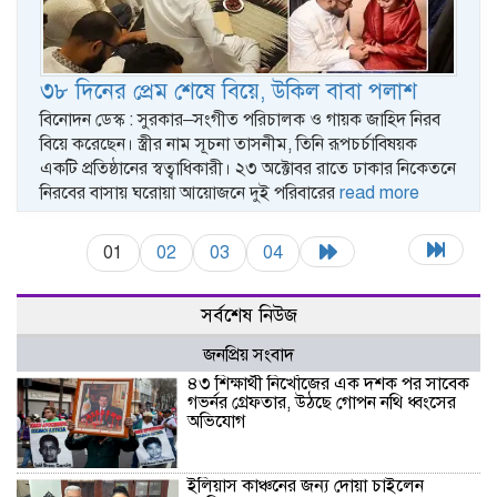
৩৮ দিনের প্রেম শেষে বিয়ে, উকিল বাবা পলাশ
বিনোদন ডেস্ক : সুরকার–সংগীত পরিচালক ও গায়ক জাহিদ নিরব
বিয়ে করেছেন। স্ত্রীর নাম সূচনা তাসনীম, তিনি রূপচর্চাবিষয়ক
একটি প্রতিষ্ঠানের স্বত্বাধিকারী। ২৩ অক্টোবর রাতে ঢাকার নিকেতনে
নিরবের বাসায় ঘরোয়া আয়োজনে দুই পরিবারের
read more
01
02
03
04
সর্বশেষ নিউজ
জনপ্রিয় সংবাদ
৪৩ শিক্ষার্থী নিখোঁজের এক দশক পর সাবেক
গভর্নর গ্রেফতার, উঠছে গোপন নথি ধ্বংসের
অভিযোগ
ইলিয়াস কাঞ্চনের জন্য দোয়া চাইলেন