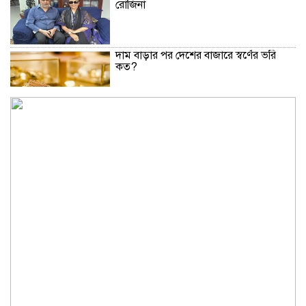
রোজিনা
দাম বাড়ার পর দেশের বাজারে স্বর্ণের ভরি
কত?
নিউইয়র্কে দুর্ঘটনায় আহত তিন বাংলাদেশি
পেলেন ৩৩ কোটি টাকা
বৃষ্টি নিয়ে আবহাওয়া অফিসের নতুন বার্তা
বিটিভির নতুন মহাপরিচালক কাজী জেসিন
অনৈতিক কর্মকাণ্ডের অভিযোগে জামায়াত