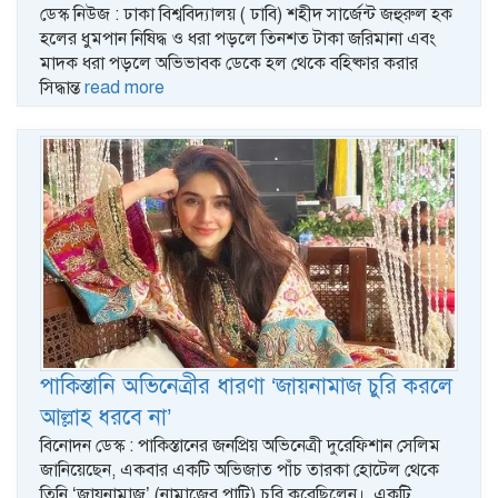
ডেস্ক নিউজ : ঢাকা বিশ্ববিদ্যালয় ( ঢাবি) শহীদ সার্জেন্ট জহুরুল হক
হলের ধুমপান নিষিদ্ধ ও ধরা পড়লে তিনশত টাকা জরিমানা এবং
মাদক ধরা পড়লে অভিভাবক ডেকে হল থেকে বহিষ্কার করার
সিদ্ধান্ত
read more
পাকিস্তানি অভিনেত্রীর ধারণা ‘জায়নামাজ চুরি করলে
আল্লাহ ধরবে না’
বিনোদন ডেস্ক : পাকিস্তানের জনপ্রিয় অভিনেত্রী দুরেফিশান সেলিম
জানিয়েছেন, একবার একটি অভিজাত পাঁচ তারকা হোটেল থেকে
তিনি ‘জায়নামাজ’ (নামাজের পাটি) চুরি করেছিলেন। একটি