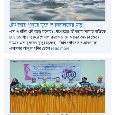
চৌগাছায় পুকুরে ডুবে ভ্যানচালকের মৃত্যু
এম এ রহিম চৌগাছা( যশোর) : যশোরের চৌগাছায় মামার বাড়িতে
বেড়াতে গিয়ে পুকুরে গোসল করতে নেমে জয়নুর রহমান (৩০)
নামের এক যুবকের মৃত্যু হয়েছে। তিনি পৌরসভার ব্রাকপাড়া
এলাকার আব্দুল গনির ছেলে
read more