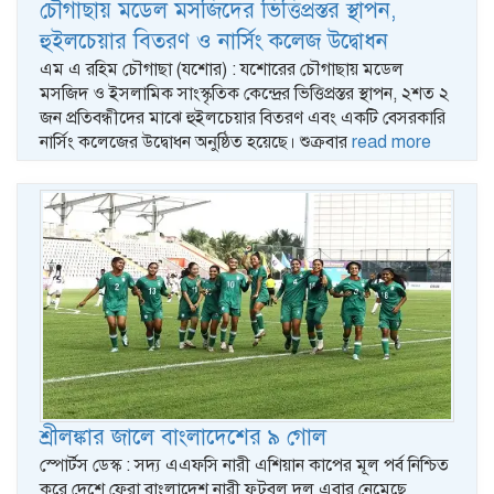
চৌগাছায় মডেল মসজিদের ভিত্তিপ্রস্তর স্থাপন,
হুইলচেয়ার বিতরণ ও নার্সিং কলেজ উদ্বোধন
এম এ রহিম চৌগাছা (যশোর) : যশোরের চৌগাছায় মডেল
মসজিদ ও ইসলামিক সাংস্কৃতিক কেন্দ্রের ভিত্তিপ্রস্তর স্থাপন, ২শত ২
জন প্রতিবন্ধীদের মাঝে হুইলচেয়ার বিতরণ এবং একটি বেসরকারি
নার্সিং কলেজের উদ্বোধন অনুষ্ঠিত হয়েছে। শুক্রবার
read more
শ্রীলঙ্কার জালে বাংলাদেশের ৯ গোল
স্পোর্টস ডেস্ক : সদ্য এএফসি নারী এশিয়ান কাপের মূল পর্ব নিশ্চিত
করে দেশে ফেরা বাংলাদেশ নারী ফুটবল দল এবার নেমেছে