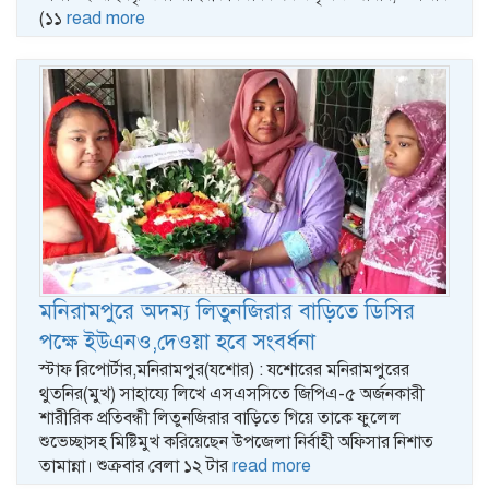
(১১
read more
মনিরামপুরে অদম্য লিতুনজিরার বাড়িতে ডিসির
পক্ষে ইউএনও,দেওয়া হবে সংবর্ধনা
স্টাফ রিপোর্টার,মনিরামপুর(যশোর) : যশোরের মনিরামপুরের
থুতনির(মুখ) সাহায্যে লিখে এসএসসিতে জিপিএ-৫ অর্জনকারী
শারীরিক প্রতিবন্ধী লিতুনজিরার বাড়িতে গিয়ে তাকে ফুলেল
শুভেচ্ছাসহ মিষ্টিমুখ করিয়েছেন উপজেলা নির্বাহী অফিসার নিশাত
তামান্না। শুক্রবার বেলা ১২ টার
read more