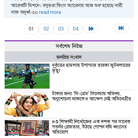
আরেকটি মিশনে। বসুন্ধরা কিংস অ্যারেনায় আজ শুরু হয়েছে নারী
সাফ অনূর্ধ্ব-২০
read more
01
02
03
04
সর্বশেষ নিউজ
জনপ্রিয় সংবাদ
দুর্বৃত্তের হামলায় উগান্ডার তারকা ফুটবলারের
মৃত্যু
টাকার জন্য ‌‘সি-গ্রেড’ সিনেমায় অভিনয়,
অনুশোচনা থাকলেও আক্ষেপ নেই অভিনেত্রীর
৪৩ শিক্ষার্থী নিখোঁজের এক দশক পর সাবেক
গভর্নর গ্রেফতার, উঠছে গোপন নথি ধ্বংসের
অভিযোগ