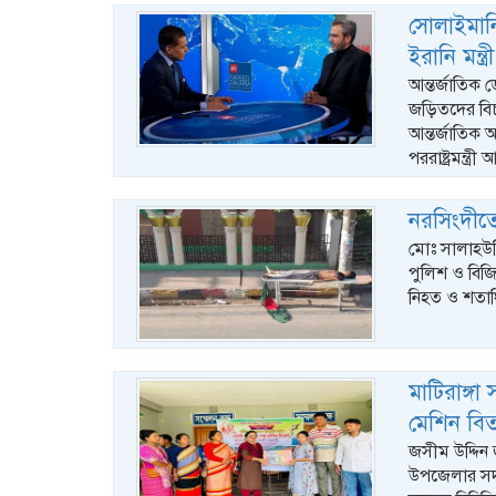
সোলাইমান
ইরানি মন্ত্রী
আন্তর্জাতিক 
জড়িতদের বিচ
আন্তর্জাতিক 
পররাষ্ট্রমন্ত্
নরসিংদীতে 
মোঃ সালাহউদ
পুলিশ ও বিজি
নিহত ও শতাধ
মাটিরাঙ্গা
মেশিন বি
জসীম উদ্দিন জ
উপজেলার সদ