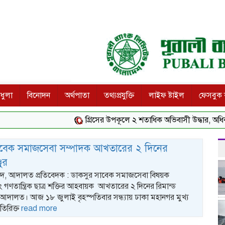
ধুলা
বিনোদন
অর্থপাতা
তথ্যপ্রযুক্তি
লাইফ ষ্টাইল
ফেসবুক ক
গ্রিসের উপকূলে ২ শতাধিক অভিবাসী উদ্ধার, অধিকাংশই 
াবেক সমাজসেবা সম্পাদক আখতারের ২ দিনের
জুর
 আদালত প্রতিবেদক : ডাকসুর সাবেক সমাজসেবা বিষয়ক
গণতান্ত্রিক ছাত্র শক্তির আহবায়ক আখতারের ২ দিনের রিমান্ড
 আদালত। আজ ১৮ জুলাই বৃহস্পতিবার সন্ধ্যায় ঢাকা মহানগর মুখ্য
িরিক্ত
read more