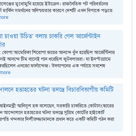
চ্যালেঞ্জের মুখোমুখি হয়েছে ইউক্রেন। রাজনৈতিক পট পরিবর্তনের
পূর্ণ মার্কিন সমর্থনের অনিশ্চয়তার কারণে দেশটি এখন বিপাকে পড়তে
more
ষমা চাওয়া উচিত’ বলায় চাকরি গেল আর্জেন্টাইন
তার
্ক : কোপা আমেরিকা শিরোপা জয়ের আনন্দে বুঁদ হয়েছিল আর্জেন্টিনার
েই আনন্দে টিম বাসেই গান ধরেছিল ফুটবলাররা। যা ইনস্টাগ্রামে
 করছিলেন এনজো ফার্নান্দেজ। উদযাপনের এক পর্যায়ে সবশেষ
 more
োলনে হতাহতের ঘটনা তদন্তে বিচারবিভাগীয় কমিটি
 আইনমন্ত্রী আনিসুল হক বলেছেন, সরকারি চাকরিতে কোটাসংস্কারের
 আন্দোলনে হতাহতের ঘটনা তদন্তে সুপ্রিম কোর্টের হাইকোর্ট
রপতি খন্দকার দিলীরুজ্জামানকে প্রধান করে একটি কমিটি গঠন করা