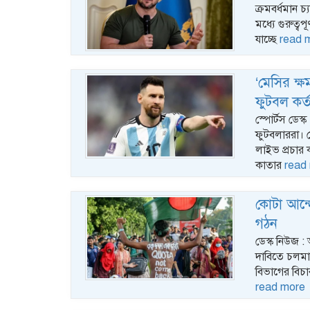
ক্রমবর্ধমান 
মধ্যে গুরুত্ব
যাচ্ছে
read 
‘মেসির ক্
ফুটবল কর্
স্পোর্টস ডেস
ফুটবলাররা। স
লাইভ প্রচার
কাতার
read
কোটা আন্দ
গঠন
ডেস্ক নিউজ :
দাবিতে চলমান
বিভাগের বিচা
read more