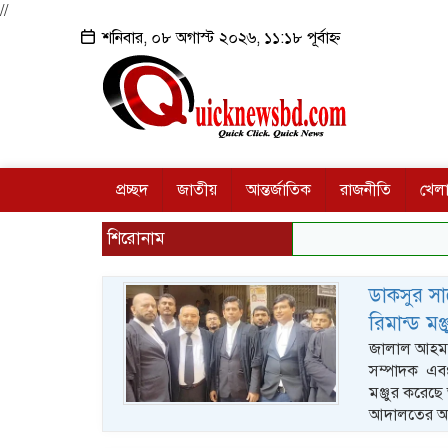
//
শনিবার, ০৮ অগাস্ট ২০২৬, ১১:১৮ পূর্বাহ্ন
প্রচ্ছদ
জাতীয়
আন্তর্জাতিক
রাজনীতি
খেলা
শিরোনাম
ডাকসুর স
রিমান্ড মঞ্
জালাল আহমদ,
সম্পাদক এবং 
মঞ্জুর করেছে
আদালতের অত