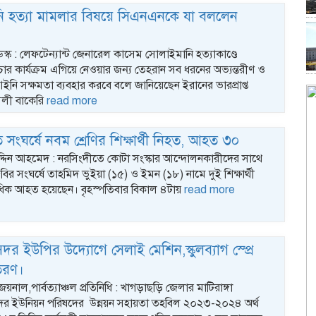
ি হত্যা মামলার বিষয়ে সিএনএনকে যা বললেন
ডেস্ক : লেফটেন্যান্ট জেনারেল কাসেম সোলাইমানি হত্যাকাণ্ডে
ার কার্যক্রম এগিয়ে নেওয়ার জন্য তেহরান সব ধরনের অভ্যন্তরীণ ও
আইনি সক্ষমতা ব্যবহার করবে বলে জানিয়েছেন ইরানের ভারপ্রাপ্ত
রী আলী বাকেরি
read more
সংঘর্ষে নবম শ্রেণির শিক্ষার্থী নিহত, আহত ৩০
্দিন আহমেদ : নরসিংদীতে কোটা সংস্কার আন্দোলনকারীদের সাথে
বির সংঘর্ষে তাহমিদ ভুইয়া (১৫) ও ইমন (১৮) নামে দুই শিক্ষার্থী
িক আহত হয়েছেন। বৃহস্পতিবার বিকাল ৪টায়
read more
 সদর ইউপির উদ্যােগে সেলাই মেশিন,স্কুলব্যাগ স্প্রে
তরণ।
য়নাল,পার্বত্যাঞ্চল প্রতিনিধি : খাগড়াছড়ি জেলার মাটিরাঙ্গা
র ইউনিয়ন পরিষদের উন্নয়ন সহায়তা তহবিল ২০২৩-২০২৪ অর্থ