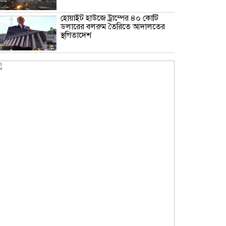
হোয়াইট হাউজে ট্রাম্পের ৪০ কোটি
ডলারের বলরুম তৈরিতে আদালতের
স্থগিতাদেশ
হরমুজে নৌজোট গড়ার মার্কিন
উদ্যোগে ইউরোপের অনাগ্রহ
মশা দমনে ছয় লাখ ‘বিশেষ’ মশা
ছাড়বে যুক্তরাষ্ট্র
সৌদি আরব-পাকিস্তান-তুরস্কের
প্রতিরক্ষা চুক্তি নিয়ে ইরানের কড়া বার্তা
চিকিৎসা নিয়ে বের হতেই হাসপাতালের
ছাদ ধসে আহত নারী, সিসিটিভিতে
ভয়াবহ দৃশ্য
সশস্ত্র আক্রমণ প্রতিরোধে সৌদি