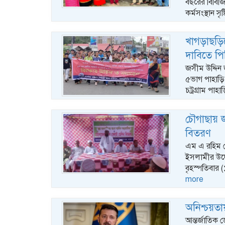
বছরের বিবিজি 
কর্মসংস্থান সৃষ
খাগড়াছড়ি
দাবিতে পি
জসীম উদ্দিন 
৫ভাগ পাহাড়ি
চট্রগ্রাম পা
চৌগাছায় জ
বিতরণ
এম এ রহিম চ
ইসলামীর উদ্
বৃহস্পতিবার
more
অনিশ্চয়তা
আন্তর্জাতিক ডে