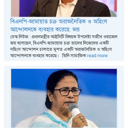
বিএনপি-জামায়াত চক্র অরাজনৈতিক ও অহিংস
আন্দোলনকে ব্যবহার করেছে: জয়
ডেস্ক নিউজ : প্রধানমন্ত্রীর আইসিটি বিষয়ক উপদেষ্টা সজীব ওয়াজেদ
জয় বলেছেন, বিএনপি-জামায়াত চক্র তাদের নিজেদের একটি
সহিংস আন্দোলন চালাতে মূলত একটি অরাজনৈতিক ও অহিংস
আন্দোলনকে ব্যবহার করেছে। তিনি সামাজিক
read more