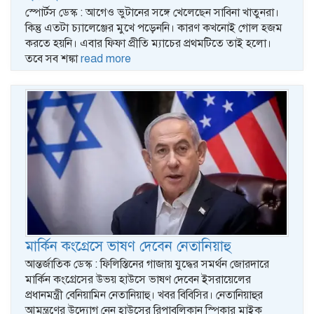
স্পোর্টস ডেস্ক : আগেও ভুটানের সঙ্গে খেলেছেন সাবিনা খাতুনরা।
কিন্তু এতটা চ্যালেঞ্জের মুখে পড়েননি। কারণ কখনোই গোল হজম
করতে হয়নি। এবার ফিফা প্রীতি ম্যাচের প্রথমটিতে তাই হলো।
তবে সব শঙ্কা
read more
মার্কিন কংগ্রেসে ভাষণ দেবেন নেতানিয়াহু
আন্তর্জাতিক ডেস্ক : ফিলিস্তিনের গাজায় যুদ্ধের সমর্থন জোরদারে
মার্কিন কংগ্রেসের উভয় হাউসে ভাষণ দেবেন ইসরায়েলের
প্রধানমন্ত্রী বেনিয়ামিন নেতানিয়াহু। খবর বিবিসির। নেতানিয়াহুর
আমন্ত্রণের উদ্যোগ নেন হাউসের রিপাবলিকান স্পিকার মাইক