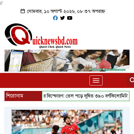
//
সোমবার, ১০ অগাস্ট ২০২৬, ০৮:৩৭ অপরাহ্ন
Toggle
navigation
শিরোনাম
ট্যাংকারে বিস্ফোরণ: তেল পড়ে দূষিত ৩৯০ বর্গকিলোমিটার সমুদ্র
র