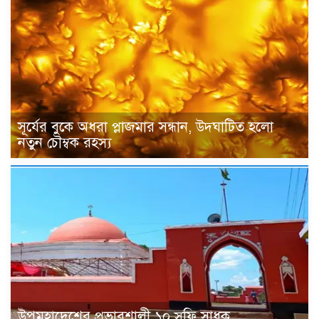
সূর্যের বুকে অধরা প্লাজমার সন্ধান, উদ্ঘাটিত হলো
নতুন চৌম্বক রহস্য
উপমহাদেশের প্রভাবশালী ১০ সুফি সাধক