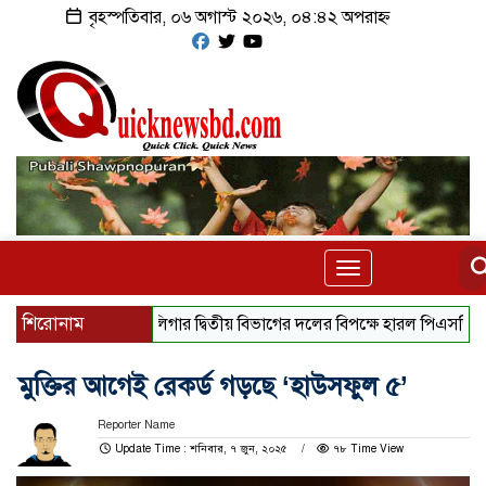
বৃহস্পতিবার, ০৬ অগাস্ট ২০২৬, ০৪:৪২ অপরাহ্ন
Toggle
navigation
শিরোনাম
লা লিগার দ্বিতীয় বিভাগের দলের বিপক্ষে হারল পিএসজি
সূর্য
মুক্তির আগেই রেকর্ড গড়ছে ‘হাউসফুল ৫’
Reporter Name
Update Time : শনিবার, ৭ জুন, ২০২৫
৭৮ Time View