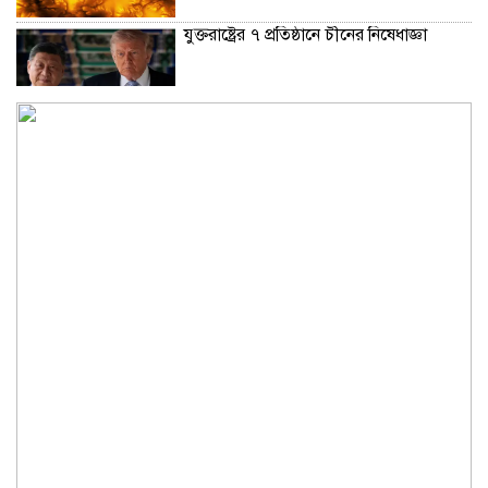
যুক্তরাষ্ট্রের ৭ প্রতিষ্ঠানে চীনের নিষেধাজ্ঞা
উপমহাদেশের প্রভাবশালী ১০ সুফি সাধক
রাজধানীতে ২৪ ঘণ্টায় ডিএমপির অভিযানে
গ্রেফতার ৪৬৬
প্রতারণা মামলায় সালমান খানকে আদালতে
তলব
কোটি টাকার মৃত্যু ভাতার লোভে সেনাদের
বিয়ে, সামনে এলো চাঞ্চল্যকর অভিযোগ