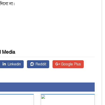
দিবো না।
l Media
Linkedin
Reddit
Google Plus