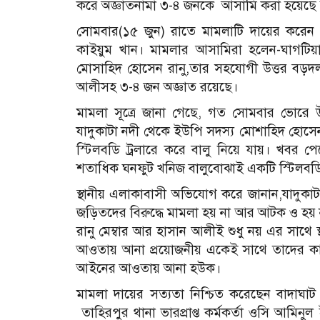
করে অজ্ঞাতনামা ৩-৪ জনকে আসামি করা হয়েছে
সোমবার(১৫ জুন) রাতে মামলাটি দায়ের করেন উ
কাইয়ুম খান।
মামলার আসামিরা হলেন-ঘাগটিয়া 
মোসাহিদ হোসেন রানু,তার সহযোগী উত্তর বড়দল 
আলীসহ ৩-৪ জন অজ্ঞাত রয়েছে।
মামলা সূত্রে জানা গেছে, গত সোমবার ভোরে উ
যাদুকাটা নদী থেকে ইউপি সদস্য মোশাহিদ হোসেন 
স্টিলবডি ট্রলারে করে বালু নিয়ে যায়। খবর পেয়
শতাধিক ঘনফুট খনিজ বালুবোঝাই একটি স্টিলবডি (
স্থানীয় এলাকাবাসী অভিযোগ করে জানান,যাদুকা
জড়িতদের বিরুদ্ধে মামলা হয় না আর আটক ও হয় ন
রানু মেম্বার আর হাসান আলীই শুধু নয় এর সাথে
আওতায় আনা প্রয়োজনীয় একেই সাথে তাদের কারা
আইনের আওতায় আনা হউক।
মামলা দায়ের সত্যতা নিশ্চিত করেছেন বাদাঘাট প
তাহিরপুর থানা ভারপ্রাপ্ত কর্মকর্তা ওসি আম