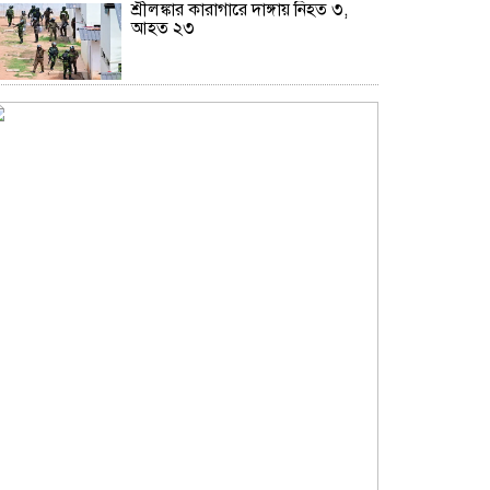
শ্রীলঙ্কার কারাগারে দাঙ্গায় নিহত ৩,
আহত ২৩
রাশিয়ার তেল কিনলেই ১০০% শুল্ক,
সিনেটে বিল পাস
গ্রিসের উপকূলে ২ শতাধিক অভিবাসী
উদ্ধার, অধিকাংশই বাংলাদেশি
ইউক্রেনে রুশ হামলায় শিশুসহ তিনজন
নিহত
হোয়াইট হাউজে ট্রাম্পের ৪০ কোটি
ডলারের বলরুম তৈরিতে আদালতের
স্থগিতাদেশ
হরমুজে নৌজোট গড়ার মার্কিন
উদ্যোগে ইউরোপের অনাগ্রহ