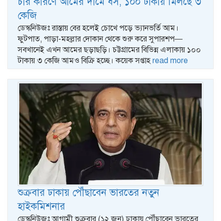
চার কারণে আমের দামে ধস, ১০০ টাকায় মিলছে ৩
কেজি
ডেস্কনিউজঃ রাস্তায় বের হলেই চোখে পড়ে ভ্যানভর্তি আম।
ফুটপাত, পাড়া-মহল্লার দোকান থেকে শুরু করে সুপারশপ—
সবখানেই এখন আমের ছড়াছড়ি। চট্টগ্রামের বিভিন্ন এলাকায় ১০০
টাকায় ৩ কেজি আমও বিক্রি হচ্ছে। কয়েক সপ্তাহ
read more
শুক্রবার ঢাকায় পৌঁছাবেন ভারতের নতুন
হাইকমিশনার
ডেস্কনিউজঃ আগামী শুক্রবার (১২ জুন) ঢাকায় পৌঁছাবেন ভারতের