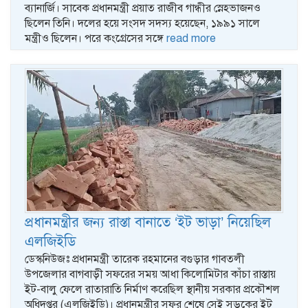
ব্যানার্জি। সাবেক প্রধানমন্ত্রী প্রয়াত রাজীব গান্ধীর স্নেহভাজনও
ছিলেন তিনি। দলের হয়ে সংসদ সদস্য হয়েছেন, ১৯৯১ সালে
মন্ত্রীও ছিলেন। পরে কংগ্রেসের সঙ্গে
read more
প্রধানমন্ত্রীর জন্য রাস্তা বানাতে ‘ইট ভাড়া’ নিয়েছিল
এলজিইডি
ডেস্কনিউজঃ প্রধানমন্ত্রী তারেক রহমানের বগুড়ার গাবতলী
উপজেলার বাগবাড়ী সফরের সময় আধা কিলোমিটার কাঁচা রাস্তায়
ইট-বালু ফেলে রাতারাতি নির্মাণ করেছিল স্থানীয় সরকার প্রকৌশল
অধিদপ্তর (এলজিইডি)। প্রধানমন্ত্রীর সফর শেষে সেই সড়কের ইট