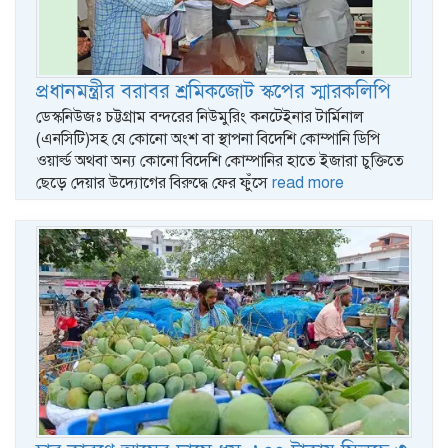
প্রধানমন্ত্রীর বরাবর শ্রমিকজোট স্কপের স্মারকলিপি
ডেস্কনিউজঃ চট্টগ্রাম বন্দরের নিউমুরিং কনটেইনার টার্মিনাল
(এনসিটি)সহ যে কোনো অংশ বা স্থাপনা বিদেশি কোম্পানি ডিপি
ওয়ার্ল্ড অথবা অন্য কোনো বিদেশি কোম্পানির হাতে ইজারা চুক্তিতে
ছেড়ে দেয়ার উদ্যোগের বিরুদ্ধে ফের ফুঁসে
read more