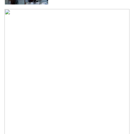
সশস্ত্র আক্রমণ প্রতিরোধে সৌদি আরবের সঙ্গে
পাকিস্তান ও তুরস্কের প্রতিরক্ষা চুক্তি
এক ভোটে ক্যারিকে পেছনে ফেলে আবারও
বর্ষসেরা হেড
শেষ ওভারের নাটকে ৫ হাজারতম ওয়ানডেতে
স্কটল্যান্ডের রোমাঞ্চকর জয়
সিন্ডিকেট ভেঙে কৃষকদের লাভ নিশ্চিত করা
হবে: আইনমন্ত্রী
হাসিনার বক্তব্য ভারত সমর্থন করে না: রণধীর
জয়সওয়াল