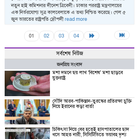
নতুন হাই কমিশনার দীনেশ ত্রিবেদী। ঢাকার পররাষ্ট্র মন্ত্রণালয়ের
এক নির্ভরযোগ্য সূত্র কালবেলাকে এ তথ্য নিশ্চিত করেছে। গেল ৫
জুন ভারতের রাষ্ট্রপতি দ্রৌপদী
read more
01
02
03
04
সর্বশেষ নিউজ
জনপ্রিয় সংবাদ
মশা দমনে ছয় লাখ ‘বিশেষ’ মশা ছাড়বে
যুক্তরাষ্ট্র
সৌদি আরব-পাকিস্তান-তুরস্কের প্রতিরক্ষা চুক্তি
নিয়ে ইরানের কড়া বার্তা
চিকিৎসা নিয়ে বের হতেই হাসপাতালের ছাদ
ধসে আহত নারী, সিসিটিভিতে ভয়াবহ দৃশ্য